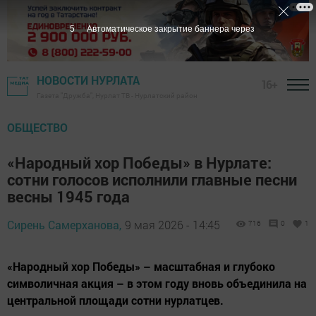
3
Автоматическое закрытие баннера через
НОВОСТИ НУРЛАТА
16+
Газета "Дружба", Нурлат ТВ - Нурлатский район
ОБЩЕСТВО
«Народный хор Победы» в Нурлате:
сотни голосов исполнили главные песни
весны 1945 года
Сирень Самерханова,
9 мая 2026 - 14:45
716
0
1
«Народный хор Победы» – масштабная и глубоко
символичная акция – в этом году вновь объединила на
центральной площади сотни нурлатцев.