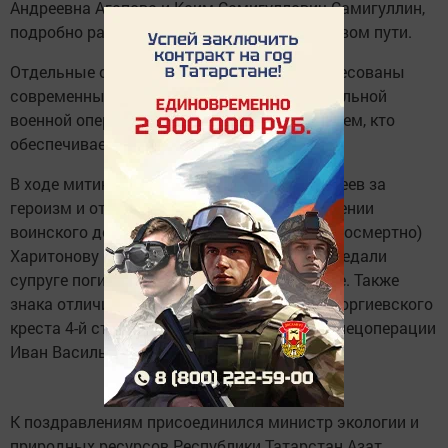
Андреевна Агапова и Каим Самигуллович Самигуллин,
подробно рассказав об их героическом боевом пути.
Отдельные слова благодарности были адресованы
современным героям – участникам специальной
военной операции, а также волонтерам и всем, кто
обеспечивает надежный тыл.
В ходе митинга глава района Дамир Ишкинеев за
героизм и отвагу, проявленные при выполнении
воинского долга, вручил орден Мужества (посмертно)
Харитонову Сергею Петровичу. Награду передали
супруге погибшего бойца Татьяне Сергеевне. Также
знака отличия ордена Святого Георгия – Георгиевского
креста 4-й степени был удостоен ветеран спецоперации
Иван Васильев.
К поздравлениям присоединился министр экологии и
природных ресурсов Республики Татарстан Азат