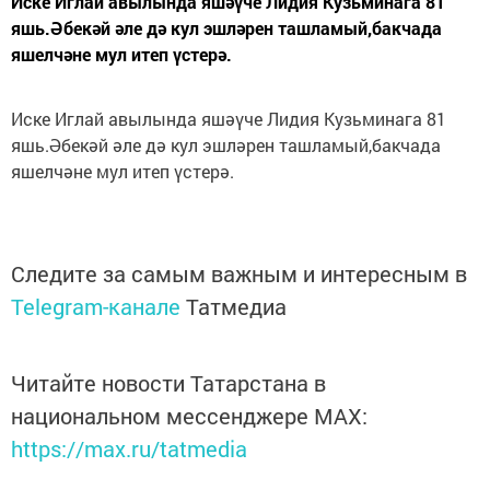
Иске Иглай авылында яшәүче Лидия Кузьминага 81
яшь.Әбекәй әле дә кул эшләрен ташламый,бакчада
яшелчәне мул итеп үстерә.
Иске Иглай авылында яшәүче Лидия Кузьминага 81
яшь.Әбекәй әле дә кул эшләрен ташламый,бакчада
яшелчәне мул итеп үстерә.
Следите за самым важным и интересным в
Telegram-канале
Татмедиа
Читайте новости Татарстана в
национальном мессенджере MАХ:
https://max.ru/tatmedia