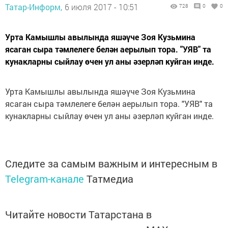
Татар-Информ,
6 июля 2017 - 10:51
728
0
0
Урта Камышлы авылында яшәүче Зоя Кузьмина
ясаган сыра тәмлелеге белән аерылып тора. "УЯВ" та
кунакларны сыйлау өчен ул аны әзерләп куйган инде.
Урта Камышлы авылында яшәүче Зоя Кузьмина
ясаган сыра тәмлелеге белән аерылып тора. "УЯВ" та
кунакларны сыйлау өчен ул аны әзерләп куйган инде.
Следите за самым важным и интересным в
Telegram-канале
Татмедиа
Читайте новости Татарстана в