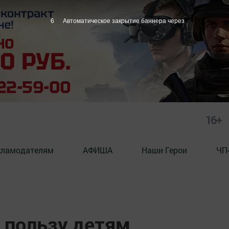
5
Автоматическое закрытие баннера через
16+
кламодателям
АФИША
Наши Герои
ЧП
а пользу детям