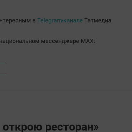
интересным в
Telegram-канале
Татмедиа
в национальном мессенджере MАХ:
, открою ресторан»