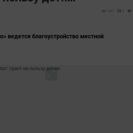
1041
0
но» ведется благоустройство местной