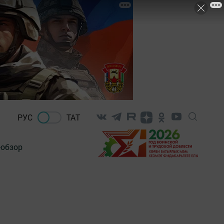
РУС
ТАТ
-обзор