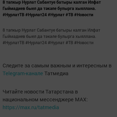
8 тапкыр Нурлат Сабантуе батыры калган Илфат
Гыймадиев быел да тәкәле булырга хыяллана.
#НурлатТВ #Нурлат24 #Нурлат #ТВ #Новости
8 тапкыр Нурлат Сабантуе батыры калган Илфат
Гыймадиев быел да тәкәле булырга хыяллана.
#НурлатТВ #Нурлат24 #Нурлат #ТВ #Новости
Следите за самым важным и интересным в
Telegram-канале
Татмедиа
Читайте новости Татарстана в
национальном мессенджере MАХ:
https://max.ru/tatmedia