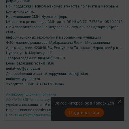
редакций СМИ.
При поддержке Республиканского агентства по печати и массовым
коммуникациям.
Наименование СМИ: Нурлат-⁠информ
№ записи о регистрации СМИ, дата: ЭЛ № ФС 77 -⁠ 73782 от 05.10.2018
СМИ зарегистрированно Федеральной службой по надзору в сфере
связи,
информационных технологий и массовых коммуникаций
ФИО главного редактора: Мубаракшина Лилия Мирзазяновна
Адрес редакции: 423040, РФ, Республика Татарстан, Нурлатский р-н, г.
Нурлат, ул. К. Маркса, д. 1 Г
Телефон редакции: 8(84345) 2-36-13
E-mail редакции: redak@list.ru
nurlatweb@yandex.ru
Для сообщений о фактах коррупции: redak@list.ru ,
nurlatweb@yandex.ru
Учредитель СМИ: АО «ТАТМЕДИА»
Антикоррупционная политика
АО «ТАТМЕДИА» использует «cookie»
для персонализации сервисов и
Самое интересное в Yandex Zen
удобства пользователей сайтом.
Использование «cookie» можно отменить в настройках браузера.
Подписаться
Политика конфиденциальности