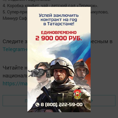
4. Коробка конфет, чай - детский сад «Теремок».
5. Супер-приз - МИКРОВОЛНОВАЯ ПЕЧЬ - д. Бикулово,
Миннур Сафиуллина.
Следите за самым важным и интересным в
Telegram-канале
Татмедиа
Читайте новости Татарстана в
национальном мессенджере MАХ:
https://max.ru/tatmedia
Перейти на страницу новости