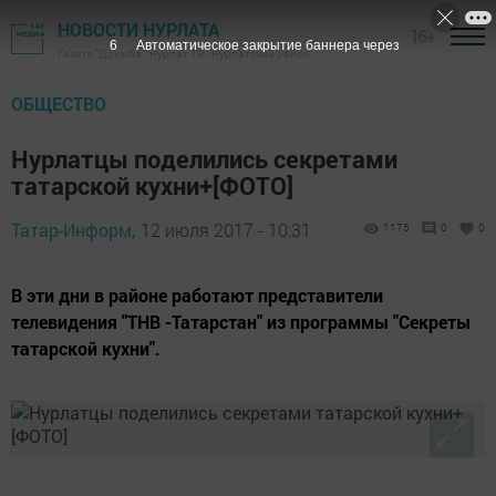
НОВОСТИ НУРЛАТА
16+
5
Автоматическое закрытие баннера через
Газета "Дружба", Нурлат ТВ - Нурлатский район
ОБЩЕСТВО
Нурлатцы поделились секретами
татарской кухни+[ФОТО]
Татар-Информ,
12 июля 2017 - 10:31
1175
0
0
В эти дни в районе работают представители
телевидения "ТНВ -Татарстан" из программы "Секреты
татарской кухни".