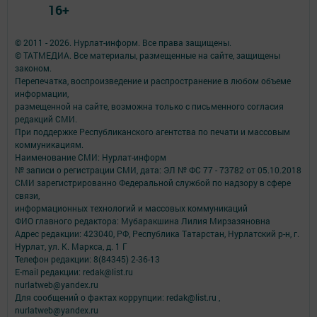
16+
© 2011 - 2026. Нурлат-⁠информ. Все права защищены.
© ТАТМЕДИА. Все материалы, размещенные на сайте, защищены
законом.
Перепечатка, воспроизведение и распространение в любом объеме
информации,
размещенной на сайте, возможна только с письменного согласия
редакций СМИ.
При поддержке Республиканского агентства по печати и массовым
коммуникациям.
Наименование СМИ: Нурлат-⁠информ
№ записи о регистрации СМИ, дата: ЭЛ № ФС 77 -⁠ 73782 от 05.10.2018
СМИ зарегистрированно Федеральной службой по надзору в сфере
связи,
информационных технологий и массовых коммуникаций
ФИО главного редактора: Мубаракшина Лилия Мирзазяновна
Адрес редакции: 423040, РФ, Республика Татарстан, Нурлатский р-н, г.
Нурлат, ул. К. Маркса, д. 1 Г
Телефон редакции: 8(84345) 2-36-13
E-mail редакции: redak@list.ru
nurlatweb@yandex.ru
Для сообщений о фактах коррупции: redak@list.ru ,
nurlatweb@yandex.ru