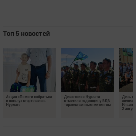
Топ 5 новостей
Акция «Помоги собраться
Десантники Нурлата
День де
в школу» стартовала в
отметили годовщину ВДВ
железн
Нурлате
торжественным митингом
Ильин 
2 авгус