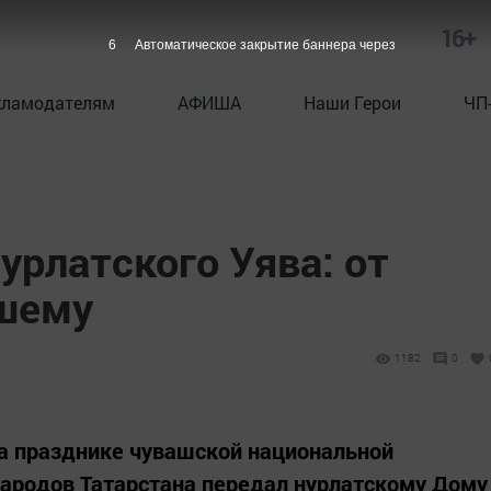
16+
5
Автоматическое закрытие баннера через
кламодателям
АФИША
Наши Герои
ЧП
рлатского Уява: от
ашему
1182
0
а празднике чувашской национальной
ародов Татарстана передал нурлатскому Дому