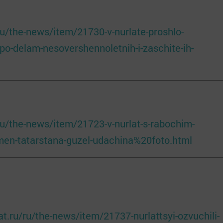
/ru/the-news/item/21730-v-nurlate-proshlo-
po-delam-nesovershennoletnih-i-zaschite-ih-
/ru/the-news/item/21723-v-nurlat-s-rabochim-
men-tatarstana-guzel-udachina%20foto.html
tat.ru/ru/the-news/item/21737-nurlattsyi-ozvuchili-