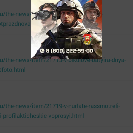
/ru/the-news/item/21708-v-pyati-selskih-
otprazdnovali-sabantuy%20foto.html
/ru/the-news/item/21713-v-bikulove-batyira-dnya-
0foto.html
/ru/the-news/item/21719-v-nurlate-rassmotreli-
-profilakticheskie-voprosyi.html