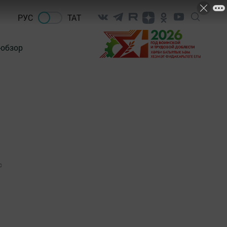
РУС
ТАТ
-обзор
0