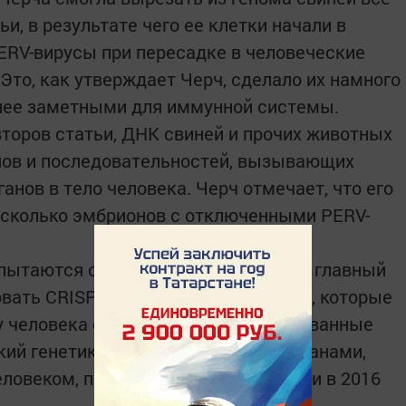
и, в результате чего ее клетки начали в
ERV-вирусы при пересадке в человеческие
 Это, как утверждает Черч, сделало их намного
енее заметными для иммунной системы.
торов статьи, ДНК свиней и прочих животных
енов и последовательностей, вызывающих
анов в тело человека. Черч отмечает, что его
есколько эмбрионов с отключенными PERV-
пытаются осуществить последний и главный
вать CRISPR для удаления тех генов, которые
 человека отторгать трансплантированные
кий генетик, первые зародыши с органами,
овеком, появятся в его лаборатории в 2016