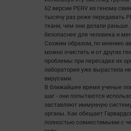
62 версии PERV из генома свинь
тысячу раз реже передавать P
ткани, чем они делали раньше.
безопаснее для человека и м
Схожим образом, по мнению ав
можно очистить и от других г
проблемы при пересадке их орг
лаборатория уже вырастила н
вирусами.
В ближайшее время ученые по
шаг - они попытаются использо
заставляют иммунную систему
органы. Как обещает Гарвардс
полностью совместимыми с чел
году.