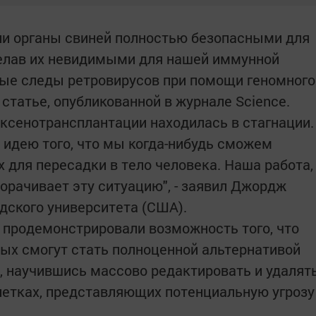
ли органы свиней полностью безопасными для
делав их невидимыми для нашей иммунной
ные следы ретровирусов при помощи геномного
 статье, опубликованной в журнале Science.
 ксенотрансплантации находилась в стагнации.
 идею того, что мы когда-нибудь сможем
 для пересадки в тело человека. Наша работа,
орачивает эту ситуацию", - заявил Джордж
рдского университета (США).
е продемонстрировали возможность того, что
ных смогут стать полноценной альтернативой
а, научившись массово редактировать и удалят
летках, представляющих потенциальную угрозу