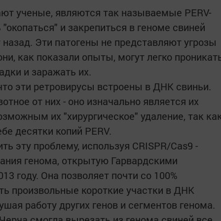
ают ученые, являются так называемые PERV-
"окопаться" и закрепиться в геноме свиней
 назад. Эти патогены не представляют угрозы
они, как показали опыты, могут легко проникат
адки и заражать их.
что эти ретровирусы встроены в ДНК свиньи.
отное от них - оно изначально является их
озможным их "хирургическое" удаление, так ка
ебе десятки копий PERV.
ить эту проблему, используя CRISPR/Cas9 -
ания генома, открытую Гарвардскими
13 году. Она позволяет почти со 100%
ть произвольные короткие участки в ДНК
ушая работу других генов и сегментов генома.
 Черча смогла вырезать из генома свиней все