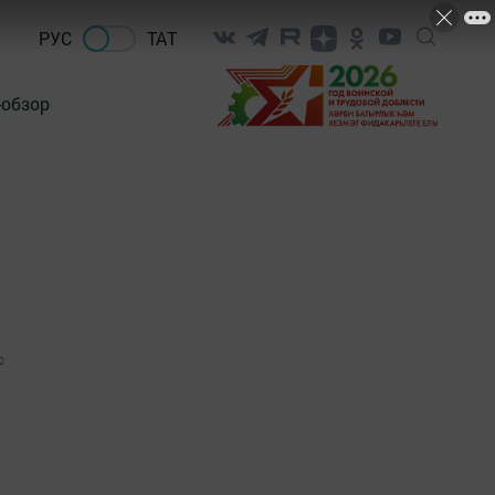
РУС
ТАТ
-обзор
0