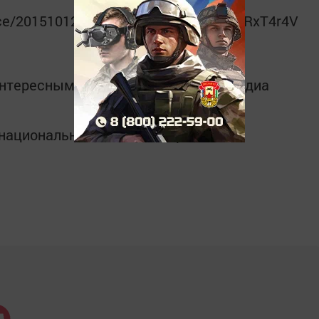
ence/20151012/1300461359.html#ixzz3oRxT4r4V
интересным в
Telegram-канале
Татмедиа
в национальном мессенджере MАХ: