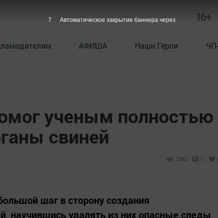
16+
6
Автоматическое закрытие баннера через
кламодателям
АФИША
Наши Герои
ЧП
омог ученым полностью
рганы свиней
1292
0
 большой шаг в сторону создания
ей, научившись удалять из них опасные следы