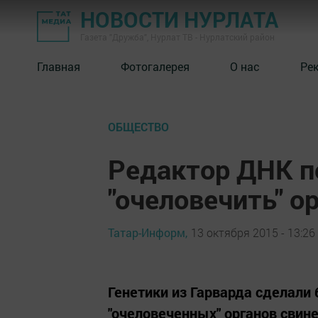
НОВОСТИ НУРЛАТА
Газета "Дружба", Нурлат ТВ - Нурлатский район
Главная
Фотогалерея
О нас
Ре
ОБЩЕСТВО
Редактор ДНК п
"очеловечить" о
Татар-Информ,
13 октября 2015 - 13:26
Генетики из Гарварда сделали
"очеловеченных" органов свин