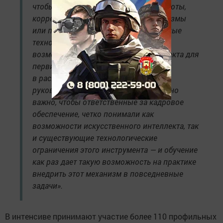
чтобы корректировать алгоритмы работы,
корректировать действующие механизмы
или проектировать новые. Современные
технологии позволяют задействовать
возможности искусственного интеллекта для
первичной обработки имеющихся
в распоряжении региональных
руководителей данных. Принципиально
важно, чтобы ответственные за кадровое
обеспечение, четко понимали как
возможности искусственного интеллекта, так
и существующие технологические
ограничения этого инструмента — и обучение
как раз дает такую возможность на практике
внедрить этот механизм в повседневные
задачи».
В интенсиве принимают участие более 110 профильных