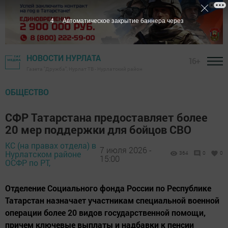
3
Автоматическое закрытие баннера через
НОВОСТИ НУРЛАТА
16+
Газета "Дружба", Нурлат ТВ - Нурлатский район
ОБЩЕСТВО
СФР Татарстана предоставляет более
20 мер поддержки для бойцов СВО
КС (на правах отдела) в
7 июля 2026 -
Нурлатском районе
364
0
0
15:00
ОСФР по РТ,
Отделение Социального фонда России по Республике
Татарстан назначает участникам специальной военной
операции более 20 видов государственной помощи,
причем ключевые выплаты и надбавки к пенсии