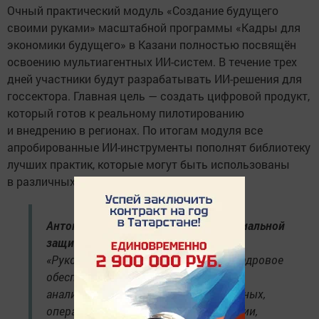
Очный практический модуль «Создание будущего
своими руками» масштабной программы «Кадры для
экономики будущего» в Казани полностью посвящён
освоению мультиагентных ИИ-систем. В течение трех
дней участники будут разрабатывать ИИ-решения для
госсектора. Главная цель — создать цифровой продукт,
который готов к реальному пилотированию
и внедрению в регионах. По итогам модуля все
апробированные ИИ-инструменты пополнят библиотеку
лучших практик, которые могут быть использованы
в различных регионах страны.
Антон Котяков, Министр труда и социальной
защиты Российской Федерации:
«Руководителям, ответственным за кадровое
обеспечение экономики, необходимо
анализировать большие массивы данных,
оперативно видеть изменения ситуации,