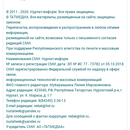
© 2011 - 2026. Нурлат-⁠информ. Все права защищены.
© ТАТМЕДИА. Все материалы, размещенные на сайте, защищены
законом.
Перепечатка, воспроизведение и распространение в любом объеме
информации,
размещенной на сайте, возможна только с письменного согласия
редакций СМИ.
При поддержке Республиканского агентства по печати и массовым
коммуникациям.
Наименование СМИ: Нурлат-⁠информ
№ записи о регистрации СМИ, дата: ЭЛ № ФС 77 -⁠ 73782 от 05.10.2018
СМИ зарегистрированно Федеральной службой по надзору в сфере
связи,
информационных технологий и массовых коммуникаций
ФИО главного редактора: Мубаракшина Лилия Мирзазяновна
Адрес редакции: 423040, РФ, Республика Татарстан, Нурлатский р-н, г.
Нурлат, ул. К. Маркса, д. 1 Г
Телефон редакции: 8(84345) 2-36-13
E-mail редакции: redak@list.ru
nurlatweb@yandex.ru
Для сообщений о фактах коррупции: redak@list.ru ,
nurlatweb@yandex.ru
Учредитель СМИ: АО «ТАТМЕДИА»