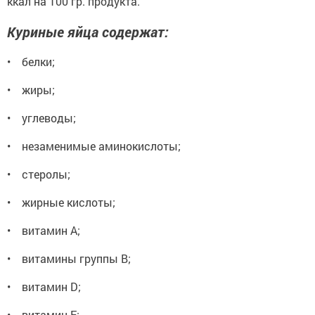
ккал на 100 гр. продукта.
Куриные яйца содержат:
• белки;
• жиры;
• углеводы;
• незаменимые аминокислоты;
• стеролы;
• жирные кислоты;
• витамин А;
• витамины группы В;
• витамин D;
• витамин Е;