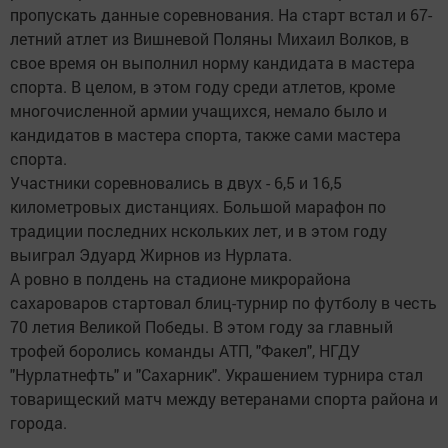
пропускать данные соревнования. На старт встал и 67-
летний атлет из Вишневой Поляны Михаил Волков, в
свое время он выполнил норму кандидата в мастера
спорта. В целом, в этом году среди атлетов, кроме
многочисленной армии учащихся, немало было и
кандидатов в мастера спорта, также сами мастера
спорта.
Участники соревновались в двух - 6,5 и 16,5
километровых дистанциях. Большой марафон по
традиции последних нскольких лет, и в этом году
выиграл Эдуард Жирнов из Нурлата.
А ровно в полдень на стадионе микрорайона
сахароваров стартовал блиц-турнир по футболу в честь
70 летия Великой Победы. В этом году за главный
трофей боролись команды АТП, "Факел", НГДУ
"Нурлатнефть" и "Сахарник". Украшением турнира стал
товарищеский матч между ветеранами спорта района и
города.