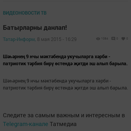
ВИДЕОНОВОСТИ ТВ
Батырларны данлап!
Татар-Информ,
8 мая 2015 - 16:29
1084
0
0
Шәһәрнең 9 нчы мәктәбендә укучыларга хәрби -
патриотик тәрбия бирү өстендә җитди эш алып барыла.
Шәһәрнең 9 нчы мәктәбендә укучыларга хәрби -
патриотик тәрбия бирү өстендә җитди эш алып барыла.
Следите за самым важным и интересным в
Telegram-канале
Татмедиа