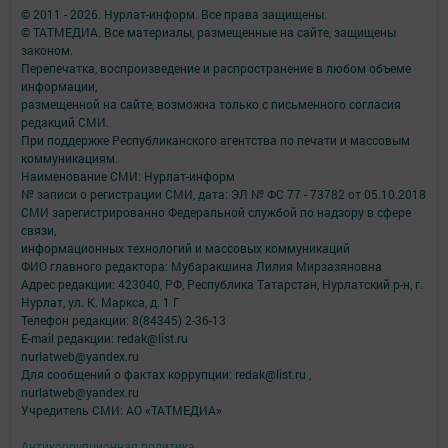
© 2011 - 2026. Нурлат-⁠информ. Все права защищены.
© ТАТМЕДИА. Все материалы, размещенные на сайте, защищены
законом.
Перепечатка, воспроизведение и распространение в любом объеме
информации,
размещенной на сайте, возможна только с письменного согласия
редакций СМИ.
При поддержке Республиканского агентства по печати и массовым
коммуникациям.
Наименование СМИ: Нурлат-⁠информ
№ записи о регистрации СМИ, дата: ЭЛ № ФС 77 -⁠ 73782 от 05.10.2018
СМИ зарегистрированно Федеральной службой по надзору в сфере
связи,
информационных технологий и массовых коммуникаций
ФИО главного редактора: Мубаракшина Лилия Мирзазяновна
Адрес редакции: 423040, РФ, Республика Татарстан, Нурлатский р-н, г.
Нурлат, ул. К. Маркса, д. 1 Г
Телефон редакции: 8(84345) 2-36-13
E-mail редакции: redak@list.ru
nurlatweb@yandex.ru
Для сообщений о фактах коррупции: redak@list.ru ,
nurlatweb@yandex.ru
Учредитель СМИ: АО «ТАТМЕДИА»
Антикоррупционная политика