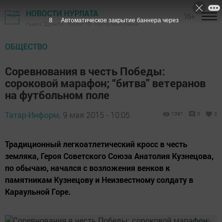
НОВОСТИ НУРЛАТА
16+
7
Автоматическое закрытие баннера через
Газета "Дружба", Нурлат ТВ - Нурлатский район
ОБЩЕСТВО
Соревнования в честь Победы:
сороковой марафон; “битва” ветеранов
на футбольном поле
Татар-Информ,
9 мая 2015 - 10:05
1391
0
0
Традиционный легкоатлетический кросс в честь
земляка, Героя Советского Союза Анатолия Кузнецова,
по обычаю, начался с возложения венков к
памятникам Кузнецову и Неизвестному солдату в
Караульной Горе.