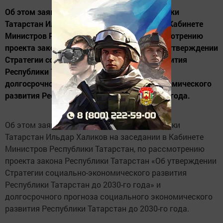
Об этом заявил Премьер Министр Республики
Татарстан Ильдар Халиков на заседании в Кабинете
Министров Республики Татарстан, по рассмотрению
проекта закона Республики Татарстан «Об утверждении
Стратегии социально-экономического развития
Республики Татарстан до 2030-го года» и
долгосрочного прогноза социального экономического
развития Республики Татарстан до 2030-го года.
Об этом заявил Премьер Министр Республики
Татарстан Ильдар Халиков на заседании в Кабинете
Министров Республики Татарстан, по рассмотрению
проекта закона Республики Татарстан «Об утверждении
Стратегии социально-экономического развития
Республики Татарстан до 2030-го года» и
долгосрочного прогноза социального экономического
развития Республики Татарстан до 2030-го года.