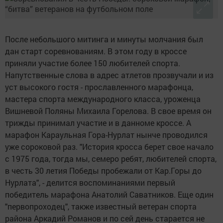
После небольшого митинга и минуты молчания был
дан старт соревнованиям. В этом году в кроссе
приняли участие более 150 любителей спорта.
Напутственные слова в адрес атлетов прозвучали и из
уст высокого гостя - прославленного марафонца,
мастера спорта международного класса, уроженца
Вишневой Поляны Михаила Горелова. В свое время он
трижды принимал участие и в данноме кроссе. А
марафон Караульная Гора-Нурлат нынче проводился
уже сороковой раз. "История кросса берет свое начало
с 1975 года, тогда мы, семеро ребят, любителей спорта,
в честь 30 летия Победы пробежали от Кар.Горы до
Нурлата", - делится воспоминаниями первый
победитель марафона Анатолий Саватников. Еще один
"первопроходец", также известный ветеран спорта
района Аркадий Романов и по сей день старается не