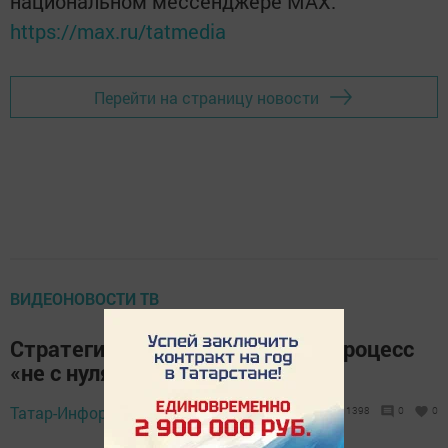
национальном мессенджере MАХ:
https://max.ru/tatmedia
Перейти на страницу новости
ВИДЕОНОВОСТИ ТВ
Стратегия «Татарстан-2030» - процесс
«не с нуля»
Татар-Информ,
8 мая 2015 - 16:31
1398
0
0