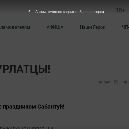
16+
5
Автоматическое закрытие баннера через
кламодателям
АФИША
Наши Герои
ЧП
УРЛАТЦЫ!
1406
0
с праздником Сабантуй!