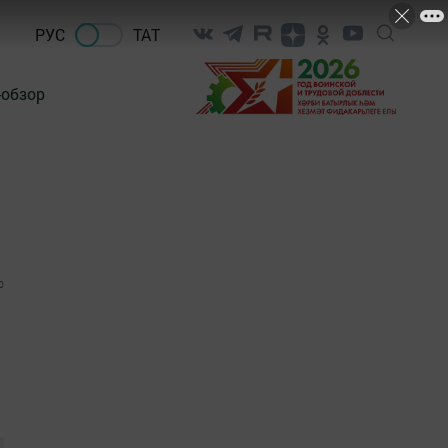
РУС
ТАТ
-обзор
0