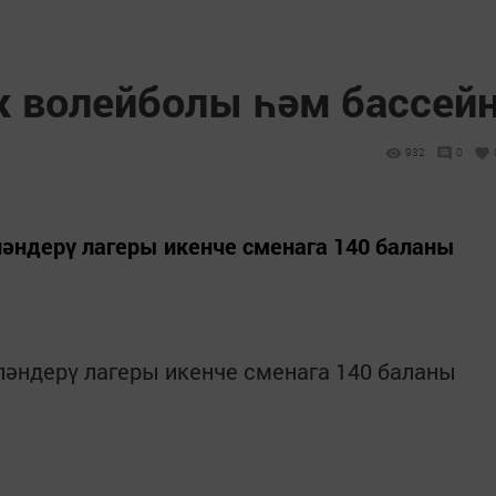
ж волейболы һәм бассей
932
0
ләндерү лагеры икенче сменага 140 баланы
ләндерү лагеры икенче сменага 140 баланы