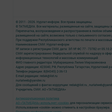
© 2011 - 2026. Нурлат-⁠информ. Все права защищены.
© ТАТМЕДИА. Все материалы, размещенные на сайте, защищены з
Перепечатка, воспроизведение и распространение в любом объе
размещенной на сайте, возможна только с письменного согласия
При поддержке Республиканского агентства по печати и массов
Наименование СМИ: Нурлат-⁠информ
№ записи о регистрации СМИ, дата: ЭЛ № ФС 77 -⁠ 73782 от 05.10.
СМИ зарегистрированно Федеральной службой по надзору в сфере
информационных технологий и массовых коммуникаций
ФИО главного редактора: Мубаракшина Лилия Мирзазяновна
Адрес редакции: 423040, РФ, Республика Татарстан, Нурлатский р-н, 
Телефон редакции: 8(84345) 2-36-13
E-mail редакции: redak@list.ru
nurlatweb@yandex.ru
Для сообщений о фактах коррупции: redak@list.ru , nurlatweb@yand
Учредитель СМИ: АО «ТАТМЕДИА»
Антикоррупционная политика
АО «ТАТМЕДИА» использует «cookie»
для персонализации сервисо
Использование «cookie» можно отменить в настройках браузера.
Политика конфиденциальности