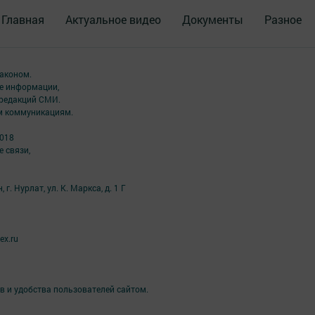
Главная
Актуальное видео
Документы
Разное
аконом.
ме информации,
 редакций СМИ.
ым коммуникациям.
2018
 связи,
г. Нурлат, ул. К. Маркса, д. 1 Г
ex.ru
в и удобства пользователей сайтом.