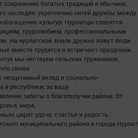
 сохранению богатых традиций и обычаев,
ного наследия, укреплению нитей дружбы между
ообогащению культур. Нурлатцы славятся
дициям, трудолюбием, профессиональными
ом. На нурлатской земле дружно живут люди
рые вместе трудятся и встречают праздники.
нтуе мы чествуем сельских тружеников,
 что своим
е неоценимый вклад в социально-
 и республики, за вашу
явление заботы о благополучии района. От
ровья, мира,
мьях царят удача, счастье и радость.
ского муниципального района и города Нурлат