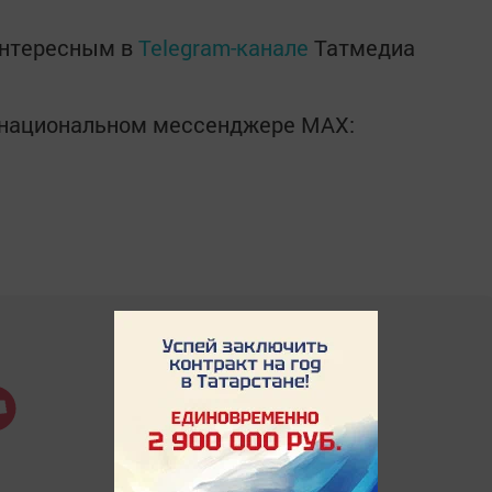
интересным в
Telegram-канале
Татмедиа
в национальном мессенджере MАХ: