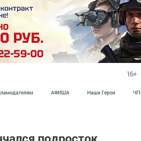
16+
кламодателям
АФИША
Наши Герои
ЧП
нчался подросток,