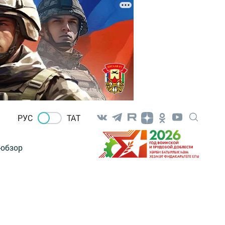
РУС
ТАТ
-обзор