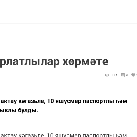
урлатлылар хөрмәте
1115
0
мактау кәгазьле, 10 яшүсмер паспортлы һәм
лыклы булды.
мактау кәгазьле, 10 яшүсмер паспортлы һәм