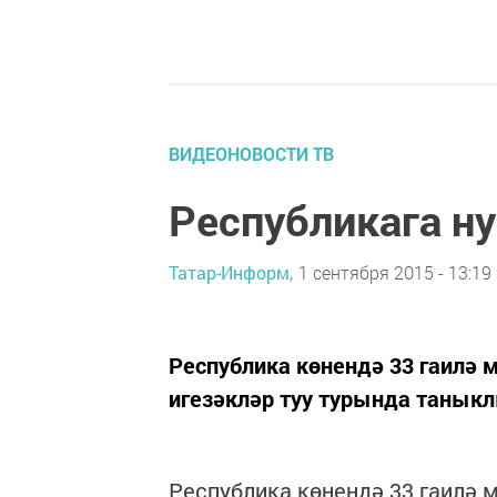
ВИДЕОНОВОСТИ ТВ
Республикага н
Татар-Информ,
1 сентября 2015 - 13:19
Республика көнендә 33 гаилә 
игезәкләр туу турында танык
Республика көнендә 33 гаилә 