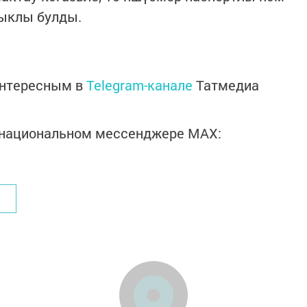
лыклы булды.
интересным в
Telegram-канале
Татмедиа
в национальном мессенджере MАХ: