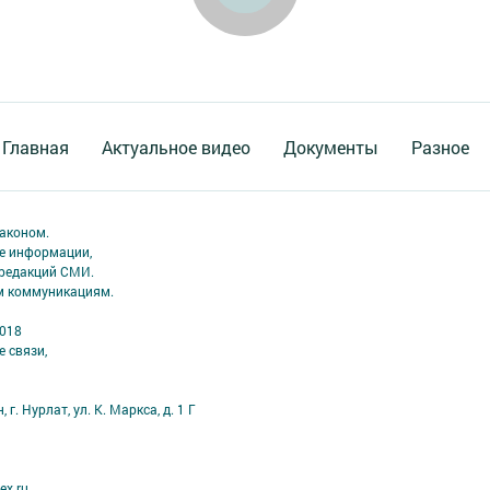
Главная
Актуальное видео
Документы
Разное
аконом.
ме информации,
 редакций СМИ.
ым коммуникациям.
2018
 связи,
г. Нурлат, ул. К. Маркса, д. 1 Г
ex.ru