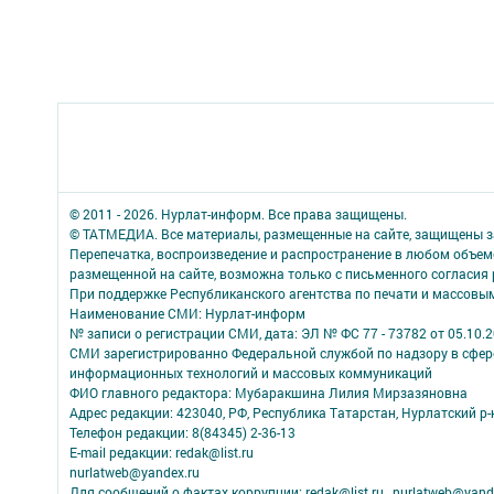
© 2011 - 2026. Нурлат-⁠информ. Все права защищены.
© ТАТМЕДИА. Все материалы, размещенные на сайте, защищены з
Перепечатка, воспроизведение и распространение в любом объе
размещенной на сайте, возможна только с письменного согласия
При поддержке Республиканского агентства по печати и массов
Наименование СМИ: Нурлат-⁠информ
№ записи о регистрации СМИ, дата: ЭЛ № ФС 77 -⁠ 73782 от 05.10.
СМИ зарегистрированно Федеральной службой по надзору в сфере
информационных технологий и массовых коммуникаций
ФИО главного редактора: Мубаракшина Лилия Мирзазяновна
Адрес редакции: 423040, РФ, Республика Татарстан, Нурлатский р-н, 
Телефон редакции: 8(84345) 2-36-13
E-mail редакции: redak@list.ru
nurlatweb@yandex.ru
Для сообщений о фактах коррупции: redak@list.ru , nurlatweb@yand