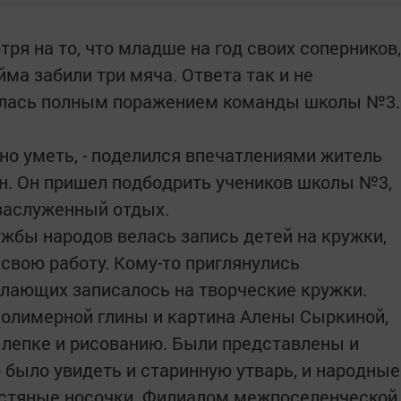
я на то, что младше на год своих соперников,
йма забили три мяча. Ответа так и не
илась полным поражением команды школы №3.
жно уметь, - поделился впечатлениями житель
. Он пришел подбодрить учеников школы №3,
 заслуженный отдых.
ужбы народов велась запись детей на кружки,
 свою работу. Кому-то приглянулись
лающих записалось на творческие кружки.
полимерной глины и картина Алены Сыркиной,
о лепке и рисованию. Были представлены и
 было увидеть и старинную утварь, и народные
стяные носочки. Филиалом межпоселенческой