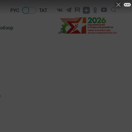
РУС
ТАТ
-обзор
0