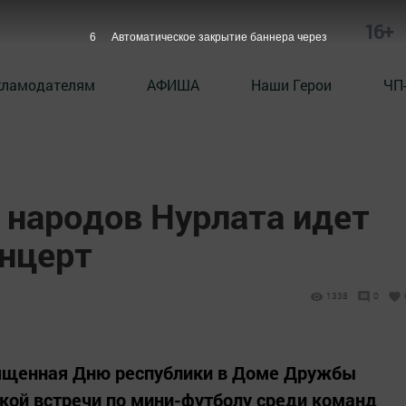
16+
5
Автоматическое закрытие баннера через
кламодателям
АФИША
Наши Герои
ЧП
народов Нурлата идет
нцерт
1338
0
ященная Дню республики в Доме Дружбы
кой встречи по мини-футболу среди команд