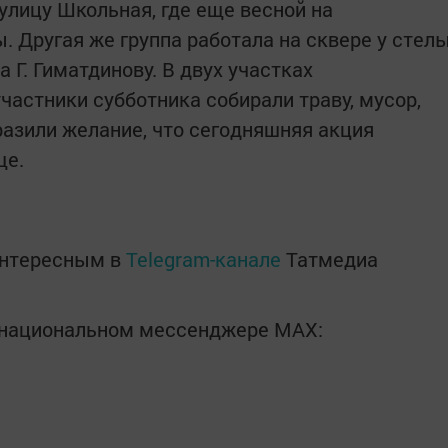
улицу Школьная, где еще весной на
. Другая же группа работала на сквере у стел
 Г. Гиматдинову. В двух участках
частники субботника собирали траву, мусор,
азили желание, что сегодняшняя акция
ще.
интересным в
Telegram-канале
Татмедиа
в национальном мессенджере MАХ: