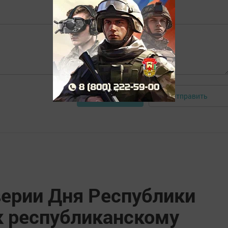
Отправить
Авторизоваться
верии Дня Республики
к республиканскому