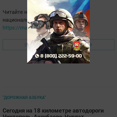
Читайте новости Татарстана в
национальном мессенджере MАХ:
https://max.ru/tatmedia
Перейти на страницу новости
"ДОРОЖНАЯ АЗБУКА"
Сегодня на 18 километре автодороги
Чистополь-Аксубаево-Нурлат