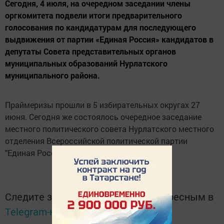
Сегодня, 4 июля, на очередном заседании члены
оргкомитета подвели итоги предварительного
голосования по кандидатурам для последующего
выдвижения от партии «Единая Россия» кандидатов в
депутаты Совета представительных органов
муниципальных образований Нурлатского
муниципального района.
Праймеризы прошли в 5 избирательных округах 27
июня. Сегодня же состоялось очередное заседание
местного политического совета Нурлатского местного
отделения Всероссийской политической партии
"Единая Россия».
Следите за самым важным и интересным в
Telegram-канале
Татмедиа