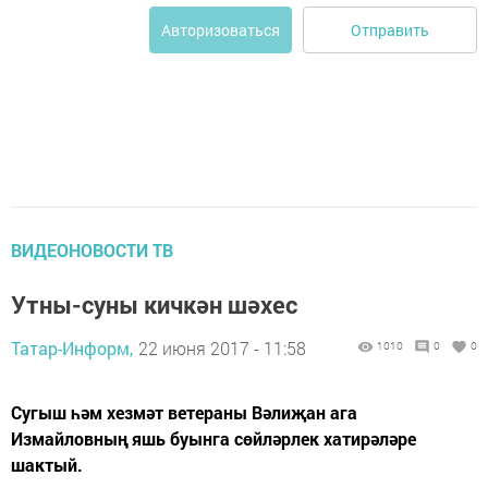
Отправить
Авторизоваться
ВИДЕОНОВОСТИ ТВ
Утны-суны кичкән шәхес
Татар-Информ,
22 июня 2017 - 11:58
1010
0
0
Сугыш һәм хезмәт ветераны Вәлиҗан ага
Измайловның яшь буынга сөйләрлек хатирәләре
шактый.