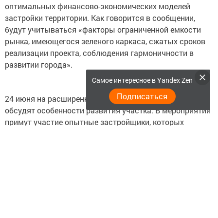
оптимальных финансово-экономических моделей
застройки территории. Как говорится в сообщении,
будут учитываться «факторы ограниченной емкости
рынка, имеющегося зеленого каркаса, сжатых сроков
реализации проекта, соблюдения гармоничности в
развитии города».
Самое интересное в Yandex Zen
Подписаться
24 июня на расширенном совещании участники
обсудят особенности развития участка. В мероприятии
примут участие опытные застройщики, которых
планируют привлечь в качестве экспертов.
Напомним, указ о создании Республиканского фонда
поддержки Рустам Минниханов подписал 29 мая 2017
года. Этим же указом Рустам Минниханов назначил
Совет Республиканского фонда поддержки из 8
человек. Председателем фонда стал помощник
Президента РТ Айрат Нурутдинов. 5 июня стало