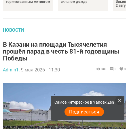
торжественным митингом
сильном дожде
Ильин 
2 авгус
НОВОСТИ
В Казани на площади Тысячелетия
прошёл парад в честь 81-й годовщины
Победы
Admin1,
9 мая 2026 - 11:30
603
0
0
Самое интересное в Yandex Zen
Подписаться