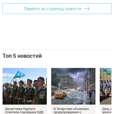
Перейти на страницу новости
Топ 5 новостей
Десантники Нурлата
В Татарстане объявлено
День де
отметили годовщину ВДВ
предупреждение о
железн