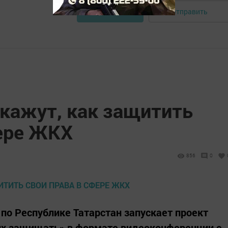
Отправить
Авторизоваться
кажут, как защитить
фере ЖКХ
856
0
по Республике Татарстан запускает проект
 их защищать» в формате видеоконференции с