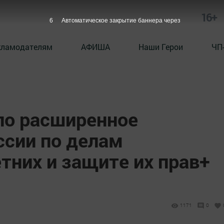
16+
5
Автоматическое закрытие баннера через
кламодателям
АФИША
Наши Герои
ЧП
ло расширенное
ссии по делам
тних и защите их прав+
1171
0