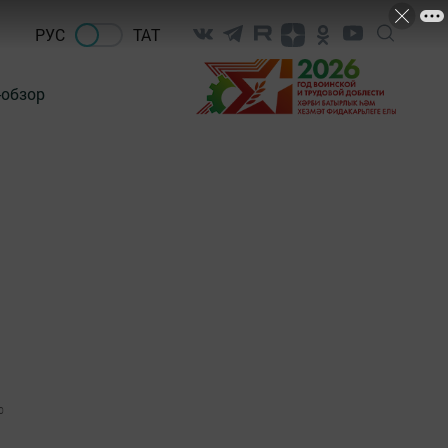
РУС
ТАТ
-обзор
0