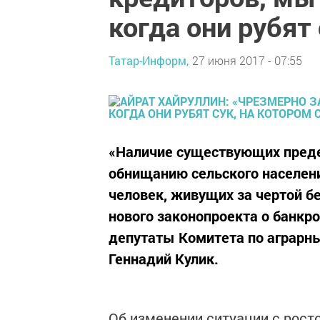
когда они рубят
Татар-Информ,
27 июня 2017 - 07:55
«Наличие существующих преде
обнищанию сельского населени
человек, живущих за чертой б
нового законопроекта о банкро
депутаты Комитета по аграрн
Геннадий Кулик.
Об изменении ситуации с росто