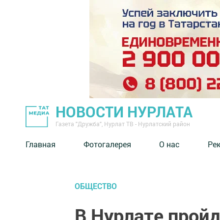
НОВОСТИ НУРЛАТА
Газета "Дружба", Нурлат ТВ - Нурлатский район
Главная
Фотогалерея
О нас
Ре
ОБЩЕСТВО
В Нурлате прой