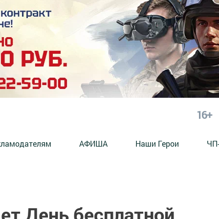
16+
кламодателям
АФИША
Наши Герои
ЧП
дет День бесплатной