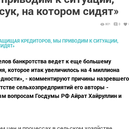
 сук, на котором сидят»
801
0
лов банкротства ведет к еще большему
я, которое итак увеличилось на 4 миллиона
едности», - комментируют причины назревшего
тстве сельхозпредприятий его авторы -
ым вопросам Госдумы РФ Айрат Хайруллин и
м цен и процессах в сельском хозяйстве,