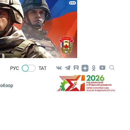
РУС
ТАТ
-обзор