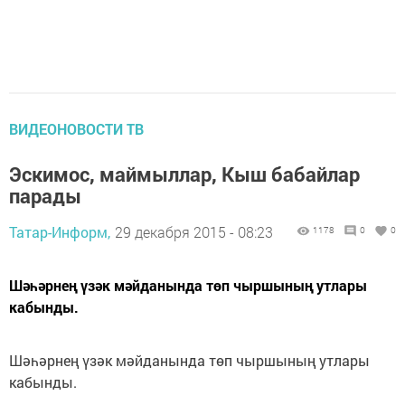
ВИДЕОНОВОСТИ ТВ
Эскимос, маймыллар, Кыш бабайлар
парады
Татар-Информ,
29 декабря 2015 - 08:23
1178
0
0
Шәһәрнең үзәк мәйданында төп чыршының утлары
кабынды.
Шәһәрнең үзәк мәйданында төп чыршының утлары
кабынды.