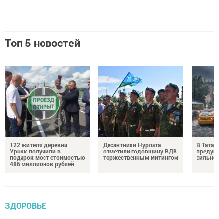
Топ 5 новостей
122 жителя деревни
Десантники Нурлата
В Татар
Урняк получили в
отметили годовщину ВДВ
предуп
подарок мост стоимостью
торжественным митингом
сильно
486 миллионов рублей
ЗДОРОВЬЕ