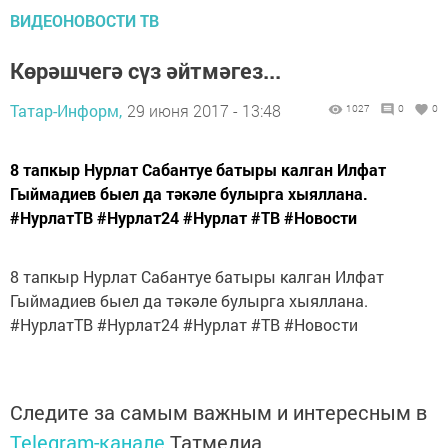
ВИДЕОНОВОСТИ ТВ
Көрәшчегә сүз әйтмәгез...
Татар-Информ,
29 июня 2017 - 13:48
1027
0
0
8 тапкыр Нурлат Сабантуе батыры калган Илфат
Гыймадиев быел да тәкәле булырга хыяллана.
#НурлатТВ #Нурлат24 #Нурлат #ТВ #Новости
8 тапкыр Нурлат Сабантуе батыры калган Илфат
Гыймадиев быел да тәкәле булырга хыяллана.
#НурлатТВ #Нурлат24 #Нурлат #ТВ #Новости
Следите за самым важным и интересным в
Telegram-канале
Татмедиа