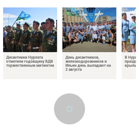
Десантники Нурлата
День десантников,
В Нурла
отметили годовщину ВДВ
железнодорожников и
праздни
торжественным митингом
Ильин день выпадают на
крылья
2 августа