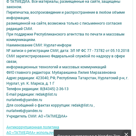
© ТАТМЕДИА. Все материалы, размещенные на сайте, защищены
законом.
Перепечатка, воспроизведение и распространение в любом объеме
информации,
размещенной на сайте, возможна только с письменного согласия
редакций СМИ.
При поддержке Республиканского агентства по печати и массовым
коммуникациям.
Наименование СМИ: Нурлат-⁠информ
№ записи о регистрации СМИ, дата: ЭЛ № ФС 77 -⁠ 73782 от 05.10.2018
СМИ зарегистрированно Федеральной службой по надзору в сфере
связи,
информационных технологий и массовых коммуникаций
ФИО главного редактора: Мубаракшина Лилия Мирзазяновна
Адрес редакции: 423040, РФ, Республика Татарстан, Нурлатский р-н, г.
Нурлат, ул. К. Маркса, д. 1 Г
Телефон редакции: 8(84345) 2-36-13
E-mail редакции: redak@list.ru
nurlatweb@yandex.ru
Для сообщений о фактах коррупции: redak@list.ru ,
nurlatweb@yandex.ru
Учредитель СМИ: АО «ТАТМЕДИА»
Антикоррупционная политика
АО «ТАТМЕДИА» использует «cookie»
для персонализации сервисов и