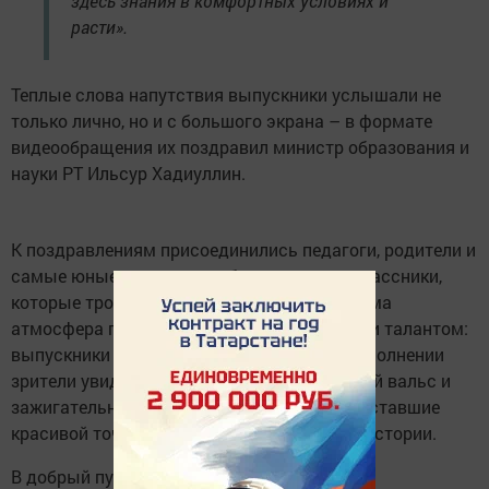
здесь знания в комфортных условиях и
расти».
Теплые слова напутствия выпускники услышали не
только лично, но и с большого экрана – в формате
видеообращения их поздравил министр образования и
науки РТ Ильсур Хадиуллин.
К поздравлениям присоединились педагоги, родители и
самые юные звездочки – будущие первоклассники,
которые трогательно рассказали стихи. Сама
атмосфера праздника искрилась энергией и талантом:
выпускники не остались в стороне. В их исполнении
зрители увидели проникновенный школьный вальс и
зажигательные танцевальные флешмобы, ставшие
красивой точкой в многолетней школьной истории.
В добрый путь, выпускники 2026 года!