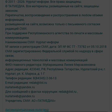
© 2011 - 2026. Нурлат-⁠информ. Все права защищены.
© ТАТМЕДИА. Все материалы, размещенные на сайте, защищены
законом.
Перепечатка, воспроизведение и распространение в любом объеме
информации,
размещенной на сайте, возможна только с письменного согласия
редакций СМИ.
При поддержке Республиканского агентства по печати и массовым
коммуникациям.
Наименование СМИ: Нурлат-⁠информ
№ записи о регистрации СМИ, дата: ЭЛ № ФС 77 -⁠ 73782 от 05.10.2018
СМИ зарегистрированно Федеральной службой по надзору в сфере
связи,
информационных технологий и массовых коммуникаций
ФИО главного редактора: Мубаракшина Лилия Мирзазяновна
Адрес редакции: 423040, РФ, Республика Татарстан, Нурлатский р-н, г.
Нурлат, ул. К. Маркса, д. 1 Г
Телефон редакции: 8(84345) 2-36-13
E-mail редакции: redak@list.ru
nurlatweb@yandex.ru
Для сообщений о фактах коррупции: redak@list.ru ,
nurlatweb@yandex.ru
Учредитель СМИ: АО «ТАТМЕДИА»
Антикоррупционная политика