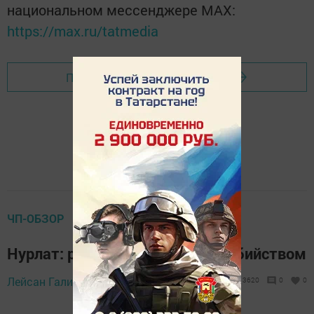
национальном мессенджере MАХ:
https://max.ru/tatmedia
Перейти на страницу новости
ЧП-ОБЗОР
Нурлат: раскрыт факт угрозы убийством
17 сентября 2019 -
Лейсан Галиева,
3620
0
0
11:21