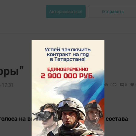
Отправить
Авторизоваться
оры”
 17:31
1170
0
голоса на выборах депутатов нового состава