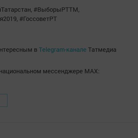
Татарстан, #ВыборыРТТМ,
я2019, #ГоссоветРТ
интересным в
Telegram-канале
Татмедиа
в национальном мессенджере MАХ: