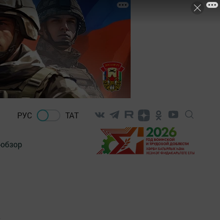
РУС
ТАТ
-обзор
З