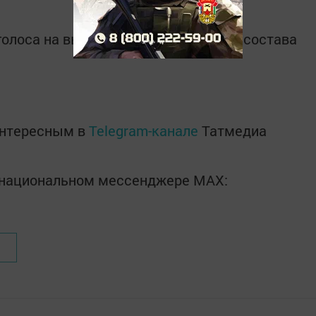
голоса на выборах депутатов нового состава
интересным в
Telegram-канале
Татмедиа
в национальном мессенджере MАХ: