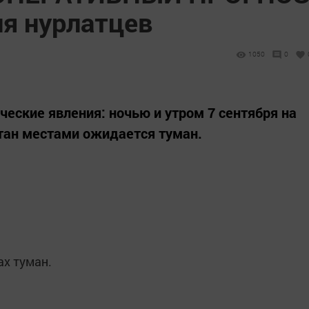
ля нурлатцев
1050
0
еские явления: ночью и утром 7 сентября на
тан местами ожидается туман.
ах туман.