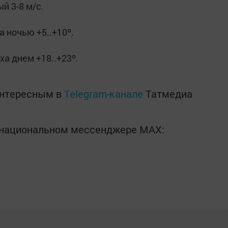
й 3-8 м/с.
 ночью +5..+10º.
а днем +18..+23º.
интересным в
Telegram-канале
Татмедиа
в национальном мессенджере MАХ: