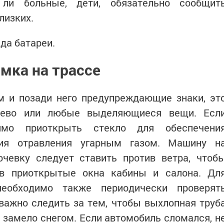
 ли больные, дети, обязательно сообщит
лизких.
да батареи.
мка на трассе
м и позади него предупреждающие знаки, эт
рево или любые выделяющиеся вещи. Есл
имо приоткрыть стекло для обеспечени
ния отравления угарным газом. Машину н
очевку следует ставить против ветра, чтоб
в приоткрытые окна кабины и салона. Дл
необходимо также периодически проверят
важно следить за тем, чтобы выхлопная труб
е замело снегом. Если автомобиль сломался, н