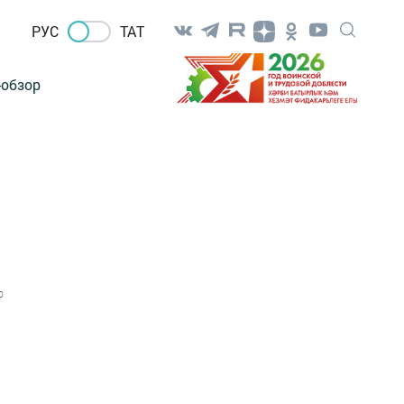
РУС
ТАТ
-обзор
0