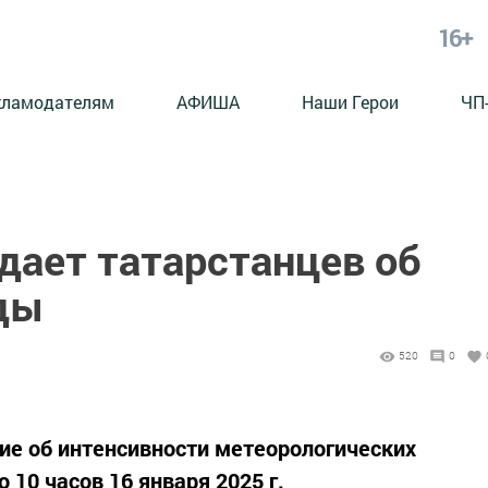
16+
кламодателям
АФИША
Наши Герои
ЧП
ает татарстанцев об
ды
520
0
ие об интенсивности метеорологических
о 10 часов 16 января 2025 г.