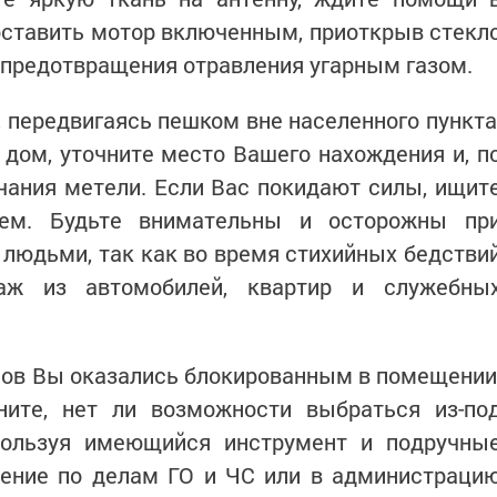
оставить мотор включенным, приоткрыв стекл
 предотвращения отравления угарным газом.
 передвигаясь пешком вне населенного пункта
дом, уточните место Вашего нахождения и, п
чания метели. Если Вас покидают силы, ищит
нем. Будьте внимательны и осторожны пр
людьми, так как во время стихийных бедстви
раж из автомобилей, квартир и служебны
сов Вы оказались блокированным в помещении
ните, нет ли возможности выбраться из-по
пользуя имеющийся инструмент и подручны
ление по делам ГО и ЧС или в администраци