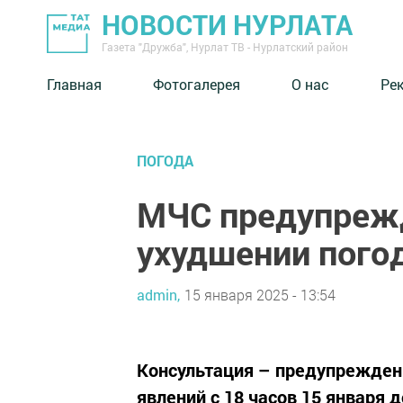
НОВОСТИ НУРЛАТА
Газета "Дружба", Нурлат ТВ - Нурлатский район
Главная
Фотогалерея
О нас
Ре
ПОГОДА
МЧС предупрежд
ухудшении пого
admin,
15 января 2025 - 13:54
Консультация – предупрежден
явлений с 18 часов 15 января д