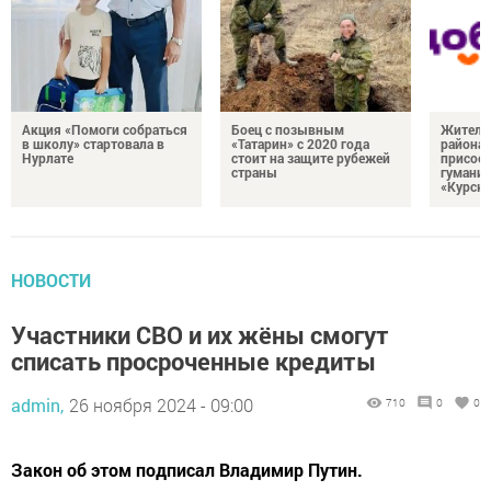
Акция «Помоги собраться
Боец с позывным
Жителе
в школу» стартовала в
«Татарин» с 2020 года
района
Нурлате
стоит на защите рубежей
присоед
страны
гумани
«Курск
НОВОСТИ
Участники СВО и их жëны смогут
списать просроченные кредиты
admin,
26 ноября 2024 - 09:00
710
0
0
Закон об этом подписал Владимир Путин.