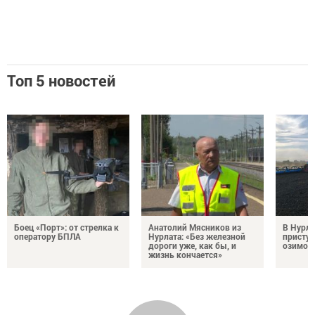
Топ 5 новостей
Боец «Порт»: от стрелка к
Анатолий Мясников из
В Нурла
оператору БПЛА
Нурлата: «Без железной
приступ
дороги уже, как бы, и
озимого
жизнь кончается»