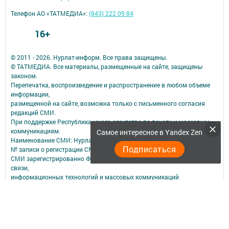
Телефон АО «ТАТМЕДИА»:
(843) 222 09 84
16+
© 2011 - 2026. Нурлат-⁠информ. Все права защищены.
© ТАТМЕДИА. Все материалы, размещенные на сайте, защищены
законом.
Перепечатка, воспроизведение и распространение в любом объеме
информации,
размещенной на сайте, возможна только с письменного согласия
редакций СМИ.
При поддержке Республиканского агентства по печати и массовым
коммуникациям.
Самое интересное в Yandex Zen
Наименование СМИ: Нурлат-⁠информ
Подписаться
№ записи о регистрации СМИ, дата: ЭЛ № ФС 77 -⁠ 73782 от 05.10.2018
СМИ зарегистрированно Федеральной службой по надзору в сфере
связи,
информационных технологий и массовых коммуникаций
ФИО главного редактора: Мубаракшина Лилия Мирзазяновна
Адрес редакции: 423040, РФ, Республика Татарстан, Нурлатский р-н, г.
Нурлат, ул. К. Маркса, д. 1 Г
Телефон редакции: 8(84345) 2-36-13
E-mail редакции: redak@list.ru