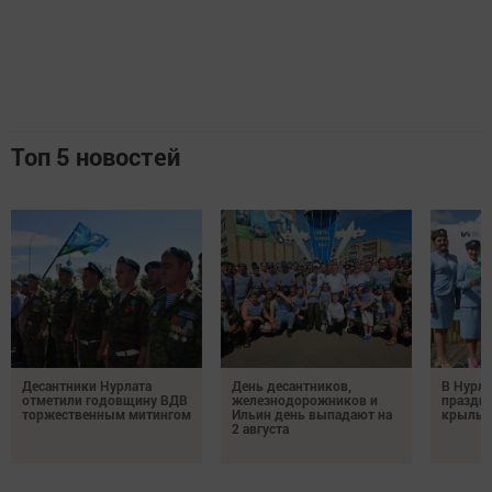
Топ 5 новостей
Десантники Нурлата
День десантников,
В Нурла
отметили годовщину ВДВ
железнодорожников и
праздни
торжественным митингом
Ильин день выпадают на
крылья
2 августа