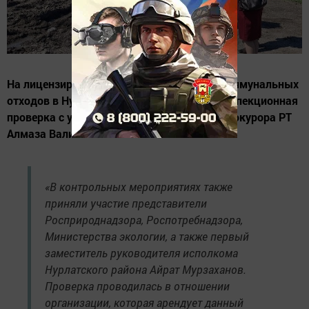
На лицензированном полигоне твердых коммунальных
отходов в Нурлате прошла масштабная инспекционная
проверка с участием Природоохранного прокурора РТ
Алмаза Валиахметова.
«В контрольных мероприятиях также
приняли участие представители
Росприроднадзора, Роспотребнадзора,
Министерства экологии, а также первый
заместитель руководителя исполкома
Нурлатского района Айрат Мурзаханов.
Проверка проводилась в отношении
организации, которая арендует данный