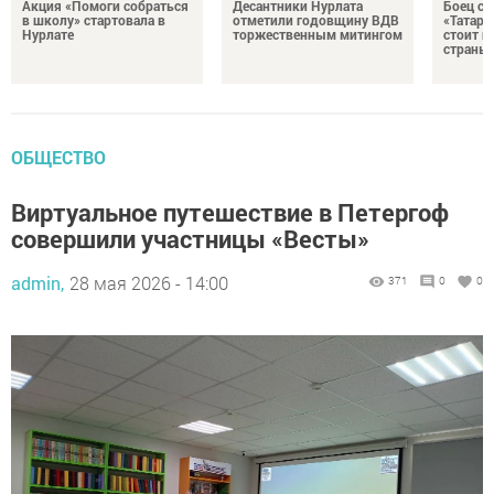
Акция «Помоги собраться
Десантники Нурлата
Боец с
в школу» стартовала в
отметили годовщину ВДВ
«Татари
Нурлате
торжественным митингом
стоит н
страны
ОБЩЕСТВО
Виртуальное путешествие в Петергоф
совершили участницы «Весты»
admin,
28 мая 2026 - 14:00
371
0
0