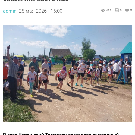
admin,
28 мая 2026 - 16:00
411
0
0
В селе Чувашский Тимерлек состоялся ежегодный