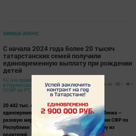
АФИША-АНОНС
С начала 2024 года более 20 тысяч
татарстанских семей получили
единовременную выплату при рождении
детей
КС (на правах отдела)
9 октября 2024 -
в Нурлатском районе
488
0
0
15:30
ОСФР по РТ,
20 442 тыс. семей с начала года получили
единовременную выплату при рождении ребенка –
разовую меру поддержки, которую Отделение СФР по
Республике Татарстан предоставляет одному из
родителей.