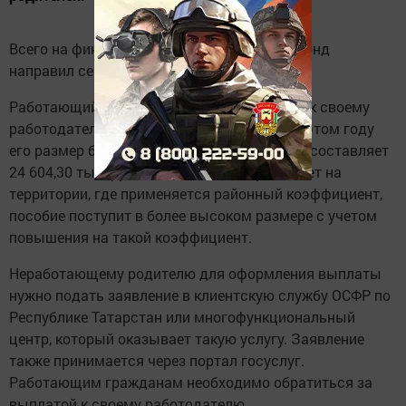
Всего на финансирование этой выплаты фонд
направил семьям более 502 млн. рублей.
Работающий родитель должен обратиться к своему
работодателю, чтобы получить пособие. В этом году
его размер был проиндексирован на 7,4% и составляет
24 604,30 тыс. рублей. Если семья проживает на
территории, где применяется районный коэффициент,
пособие поступит в более высоком размере с учетом
повышения на такой коэффициент.
Неработающему родителю для оформления выплаты
нужно подать заявление в клиентскую службу ОСФР по
Республике Татарстан или многофункциональный
центр, который оказывает такую услугу. Заявление
также принимается через портал госуслуг.
Работающим гражданам необходимо обратиться за
выплатой к своему работодателю.