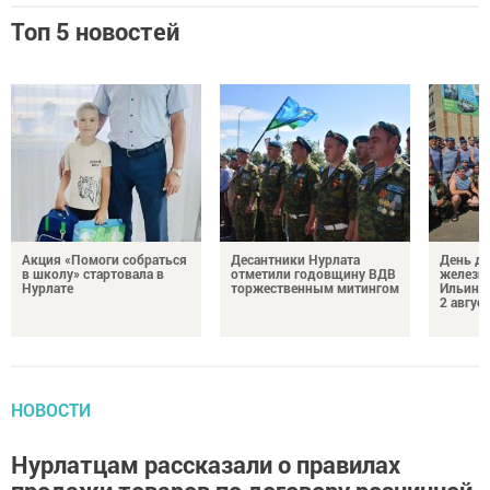
Топ 5 новостей
Акция «Помоги собраться
Десантники Нурлата
День де
в школу» стартовала в
отметили годовщину ВДВ
железн
Нурлате
торжественным митингом
Ильин 
2 авгус
НОВОСТИ
Нурлатцам рассказали о правилах