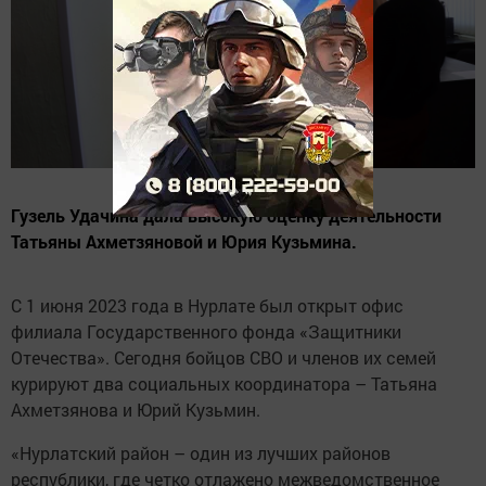
Гузель Удачина дала высокую оценку деятельности
Татьяны Ахметзяновой и Юрия Кузьмина.
С 1 июня 2023 года в Нурлате был открыт офис
филиала Государственного фонда «Защитники
Отечества». Сегодня бойцов СВО и членов их семей
курируют два социальных координатора – Татьяна
Ахметзянова и Юрий Кузьмин.
«Нурлатский район – один из лучших районов
республики, где четко отлажено межведомственное