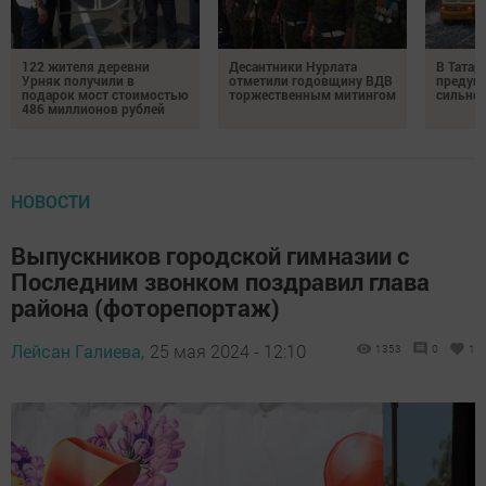
122 жителя деревни
Десантники Нурлата
В Татар
Урняк получили в
отметили годовщину ВДВ
предуп
подарок мост стоимостью
торжественным митингом
сильно
486 миллионов рублей
НОВОСТИ
Выпускников городской гимназии с
Последним звонком поздравил глава
района (фоторепортаж)
Лейсан Галиева,
25 мая 2024 - 12:10
1353
0
1