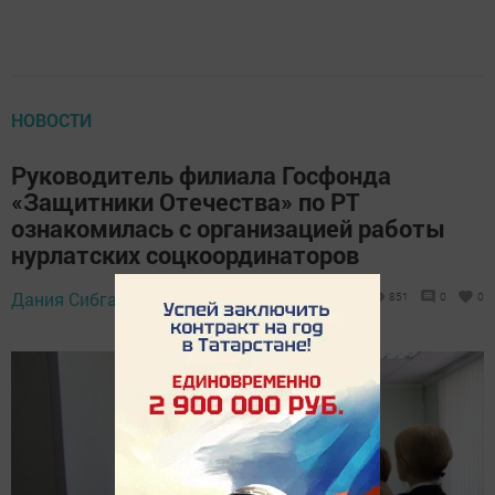
НОВОСТИ
Руководитель филиала Госфонда
«Защитники Отечества» по РТ
ознакомилась с организацией работы
нурлатских соцкоординаторов
Дания Сибгатова,
25 мая 2024 - 14:00
851
0
0