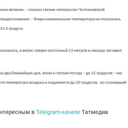
бычное явление, – сказала техник-метеоролог Чулпановской
 предположения. – Вчера минимальная температура не опускалась
14,2 градуса.
казалось, в ветре: северо-восточный 13 метров в секунду заставил
а два ближайших дня, ясная и теплая погода – до 25 градусов – нас
хотя температура воздуха и поднимется до 20 градусов, но утомивший
интересным в
Telegram-канале
Татмедиа