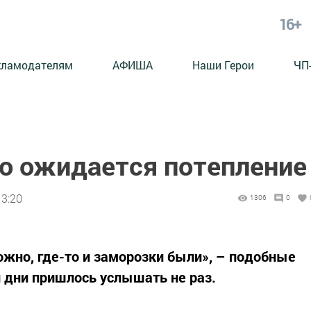
16+
кламодателям
АФИША
Наши Герои
ЧП
го ожидается потепление
13:20
1306
0
ожно, где-то и заморозки были», – подобные
 дни пришлось услышать не раз.