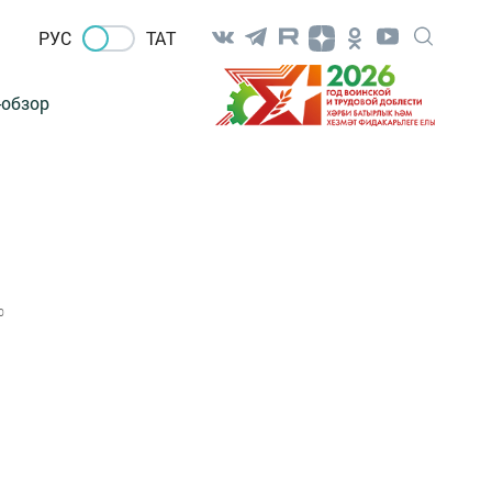
РУС
ТАТ
-обзор
0