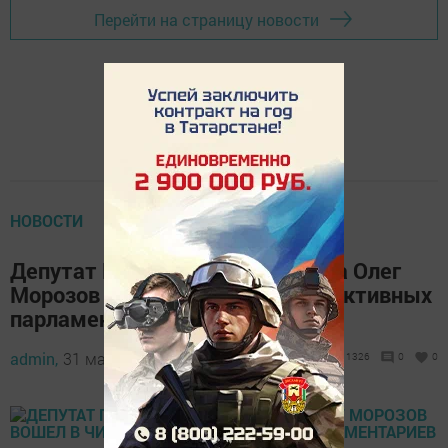
Перейти на страницу новости
НОВОСТИ
Депутат Госдумы от Татарстана Олег
Морозов вошел в число самых активных
парламентариев
admin,
31 марта 2022 - 13:39
1326
0
0