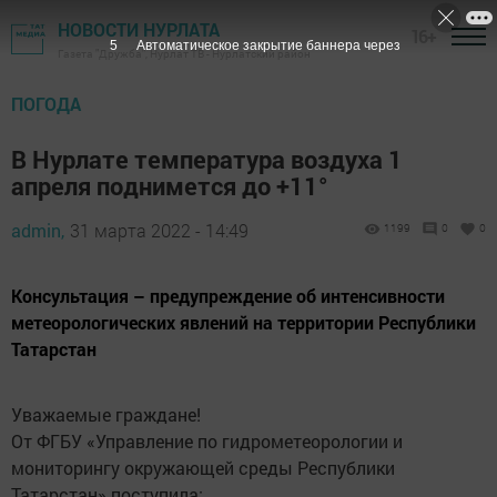
НОВОСТИ НУРЛАТА
16+
4
Автоматическое закрытие баннера через
Газета "Дружба", Нурлат ТВ - Нурлатский район
ПОГОДА
В Нурлате температура воздуха 1
апреля поднимется до +11°
admin,
31 марта 2022 - 14:49
1199
0
0
Консультация – предупреждение об интенсивности
метеорологических явлений на территории Республики
Татарстан
Уважаемые граждане!
От ФГБУ «Управление по гидрометеорологии и
мониторингу окружающей среды Республики
Татарстан» поступила: