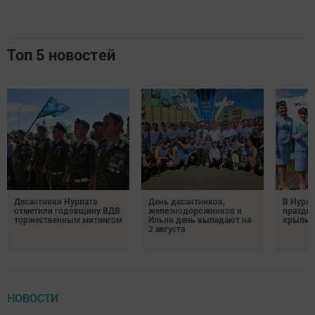
Топ 5 новостей
Десантники Нурлата
День десантников,
В Нурла
отметили годовщину ВДВ
железнодорожников и
праздни
торжественным митингом
Ильин день выпадают на
крылья
2 августа
НОВОСТИ