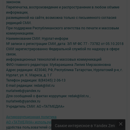
законом.
Перепечатка, воспроизведение и распространение в любом объеме
информации,
размещенной на сайте, возможна только с письменного согласия
редакций СМИ.
При поддержке Республиканского агентства по печати и массовым
коммуникациям.
Наименование СМИ: Нурлат-⁠информ
№ записи о регистрации СМИ, дата: ЭЛ № ФС 77 -⁠ 73782 от 05.10.2018
СМИ зарегистрированно Федеральной службой по надзору в сфере
связи,
информационных технологий и массовых коммуникаций
ФИО главного редактора: Мубаракшина Лилия Мирзазяновна
Адрес редакции: 423040, РФ, Республика Татарстан, Нурлатский р-н, г.
Нурлат, ул. К. Маркса, д. 1 Г
Телефон редакции: 8(84345) 2-36-13
E-mail редакции: redak@list.ru
nurlatweb@yandex.ru
Для сообщений о фактах коррупции: redak@list.ru ,
nurlatweb@yandex.ru
Учредитель СМИ: АО «ТАТМЕДИА»
Антикоррупционная политика
АО «ТАТМЕДИА» использует «cookie»
для персонализации сервисов и
Самое интересное в Yandex Zen
удобства пользователей сайтом.