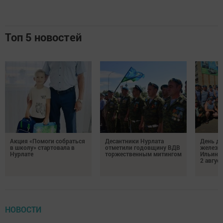
Топ 5 новостей
Акция «Помоги собраться
Десантники Нурлата
День де
в школу» стартовала в
отметили годовщину ВДВ
железн
Нурлате
торжественным митингом
Ильин 
2 авгус
НОВОСТИ