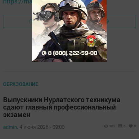
https://max.ru/tatmedia
Перейти на страницу новости
ОБРАЗОВАНИЕ
Выпускники Нурлатского техникума
сдают главный профессиональный
экзамен
admin,
4 июня 2026 - 09:00
383
0
0