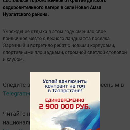
Состоялось торжественное открытие детского
оздоровительного лагеря в селе Новая Амзя
Нурлатского района.
Учреждение отдыха в этом году сменило свое
привычное место с лесного ландшафта поселка
Заречный и встретило ребят с новыми корпусами,
спортивными площадками, огромной светлой столовой
и клубом.
Следите за самым важным и интересным в
Telegram-канале
Татмедиа
Читайте новости Татарстана в
национальном мессенджере MАХ: