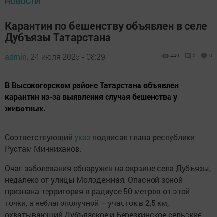
НОВОСТИ
Карантин по бешенству объявлен в селе
Дубъязы Татарстана
admin,
24 июля 2025 - 08:29
449
0
0
В Высокогорском районе Татарстана объявлен
карантин из-за выявления случая бешенства у
животных.
Соответствующий
указ
подписал глава республики
Рустам Минниханов.
Очаг заболевания обнаружен на окраине села Дубъязы,
недалеко от улицы Молодежная. Опасной зоной
признана территория в радиусе 50 метров от этой
точки, а неблагополучной – участок в 2,5 км,
охватывающий Дубъязское и Березкинское сельские