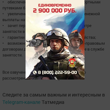
• обеспечение пенсионеров санаторно-курортными
путевками без учета имущественного ценза;
• увеличение дохода при расчете единой денежной
выплаты на проезд для пенсионеров;
• зачет периода нахождения на учете в центре
занятости в трудовой стаж;
• гарантии для работников сельского хозяйства;
• возможность подработки по гражданско-правовым
договорам для граждан, состоящих на учете в службе
занятости.
Все озвученные вопросы были внимательно
рассмотрены и взяты на контроль.
Следите за самым важным и интересным в
Telegram-канале
Татмедиа