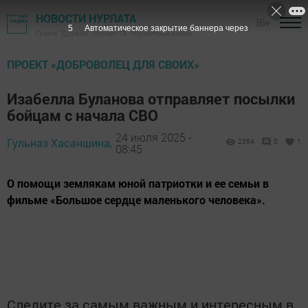
НОВОСТИ НУРЛАТА
16+
5
Автоматическое закрытие баннера через
Газета "Дружба", Нурлат ТВ - Нурлатский район
ПРОЕКТ «ДОБРОВОЛЕЦ ДЛЯ СВОИХ»
Изабелла Буланова отправляет посылки
бойцам с начала СВО
24 июля 2025 -
Гульназ Хасаншина,
2364
0
1
08:45
О помощи землякам юной патриотки и ее семьи в
фильме «Большое сердце маленького человека».
ᅠ ᅠ
Следите за самым важным и интересным в