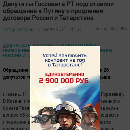
Депутаты Госсовета РТ подготовили
обращение к Путину о продлении
договора России и Татарстана
Татар-Информ,
11 июля 2017 - 07:51
1135
0
0
Обращение к главе государства поддержали 26
депутатов татарстанского парламента V созыва.
(Казань, 11 июля, «Татар-информ», Надежда Гордеева).
В Казани проходит 30-е заседание Государственного
Совета Татарстана V созыва. В повестку дня внесен
вопрос об обращении к Президенту РФ, касающемся
продления договора о разграничении предметов
ведения и полномочий между органами госвласти