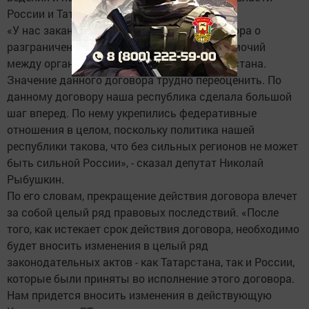
России и Татарстана.
«У нас заканчивается срок действия договора о
разграничении предметов ведения и полномочий
между органами госвласти России и Татарстана.
Значение данного договора трудно переоценить. По
данному договору наша республика сделала большой
шаг вперед. По нему укрепились федеративные
отношения в целом, поскольку политика нашей
республики такова, что без сильных регионов не может
быть сильной России», - сказал депутат Николай
Рыбушкин.
По его словам, прекращение действия договора влечет
за собой целый ряд правовых последствий. «После
того, как истекает срок действия договора, необходимо
будет вносить изменения в целый ряд
законодательных актов - как Татарстана, так и России,
которые были приняты во исполнение этого договора.
Нам придется вносить изменения в действующую