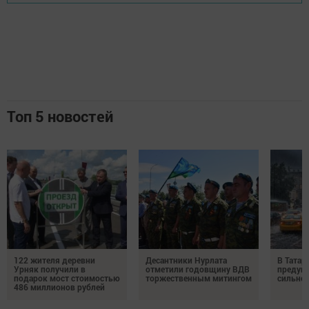
Топ 5 новостей
122 жителя деревни
Десантники Нурлата
В Татар
Урняк получили в
отметили годовщину ВДВ
предуп
подарок мост стоимостью
торжественным митингом
сильно
486 миллионов рублей