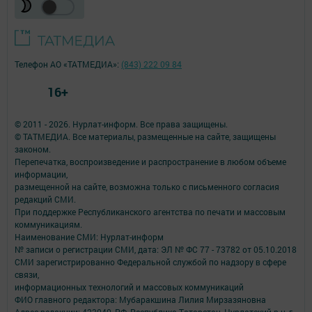
Телефон АО «ТАТМЕДИА»:
(843) 222 09 84
16+
© 2011 - 2026. Нурлат-⁠информ. Все права защищены.
© ТАТМЕДИА. Все материалы, размещенные на сайте, защищены
законом.
Перепечатка, воспроизведение и распространение в любом объеме
информации,
размещенной на сайте, возможна только с письменного согласия
редакций СМИ.
При поддержке Республиканского агентства по печати и массовым
коммуникациям.
Наименование СМИ: Нурлат-⁠информ
№ записи о регистрации СМИ, дата: ЭЛ № ФС 77 -⁠ 73782 от 05.10.2018
СМИ зарегистрированно Федеральной службой по надзору в сфере
связи,
информационных технологий и массовых коммуникаций
ФИО главного редактора: Мубаракшина Лилия Мирзазяновна
Адрес редакции: 423040, РФ, Республика Татарстан, Нурлатский р-н, г.