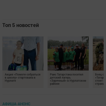
Топ 5 новостей
Акция «Помоги собраться
Раис Татарстана посетил
Боец с
в школу» стартовала в
детский лагерь
«Татари
Нурлате
«Заречный» в Нурлатском
стоит н
районе
страны
АФИША-АНОНС