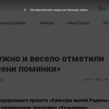
16+
5
Автоматическое закрытие баннера через
кламодателям
АФИША
Наши Герои
ЧП
жно и весело отметили
сени поминки»
:30
2044
0
едерального проекта «Культура малой Родины
 посвященное празднику «Кузьминки».