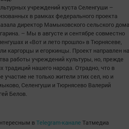
ультурных учреждений куста Селенгуши –
изованных в рамках федерального проекта
казала директор Мамыковского сельского дом
арина. – Мы в августе и сентябре совместно
енгушах и «Вот и лето прошло» в Тюрнясеве,
и каргорцы и егоркинцы. Проект направлен н
ва работы учреждений культуры, но, прежде
их традиций нашего народа. Отрадно, что в
 участие не только жители этих сел, но и
мыково, Селенгуши и Тюрнясево Валерий
гей Белов.
интересным в
Telegram-канале
Татмедиа