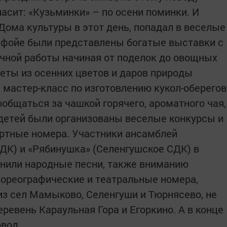
асит: «Кузьминки» – по осени поминки. И
Дома культуры в этот день, попадал в веселые
 фойе были представлены богатые выставки с
чной работы начиная от поделок до овощных
кеты из осенних цветов и даров природы
л мастер-класс по изготовлению кукол-оберегов
общаться за чашкой горячего, ароматного чая,
 детей были организованы веселые конкурсы и
цертные номера. Участники ансамблей
ДК) и «Рябинушка» (Селенгушское СДК) в
нили народные песни, также вниманию
ореографические и театральные номера,
из сел Мамыково, Селенгуши и Тюрнясево, не
еревень Караульная Гора и Егоркино. А в конце
овод.