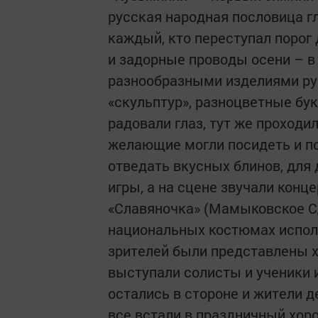
русская народная пословица гл
каждый, кто переступал порог 
и задорные проводы осени – в
разнообразными изделиями ру
«скульптур», разноцветные бу
радовали глаз, тут же проходи
желающие могли посидеть и по
отведать вкусных блинов, для
игры, а на сцене звучали кон
«Славяночка» (Мамыковское С
национальных костюмах испол
зрителей были представлены х
выступали солисты и ученики 
остались в стороне и жители д
все встали в праздничный хор