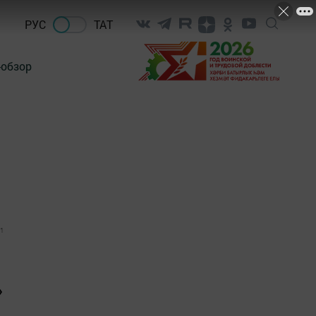
РУС
ТАТ
-обзор
1
»