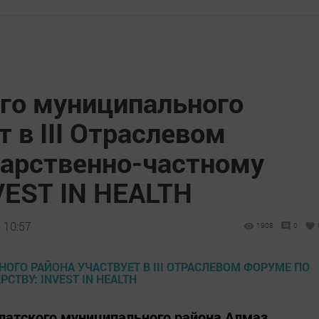
ого муниципального
т в III Отраслевом
дарственно-частному
VEST IN HEALTH
 10:57
1908
0
рлатского муниципального района Алмаз