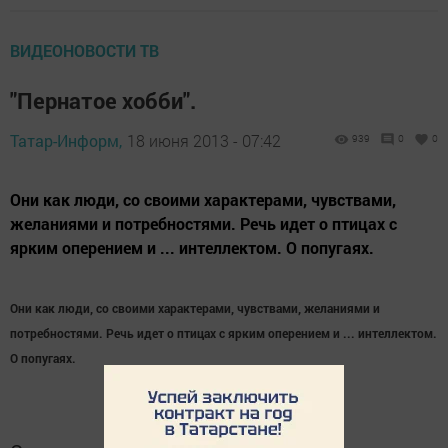
ВИДЕОНОВОСТИ ТВ
"Пернатое хобби".
Татар-Информ,
18 июня 2013 - 07:42
939
0
0
Они как люди, со своими характерами, чувствами,
желаниями и потребностями. Речь идет о птицах с
ярким оперением и ... интеллектом. О попугаях.
Они как люди, со своими характерами, чувствами, желаниями и
потребностями. Речь идет о птицах с ярким оперением и ... интеллектом.
О попугаях.