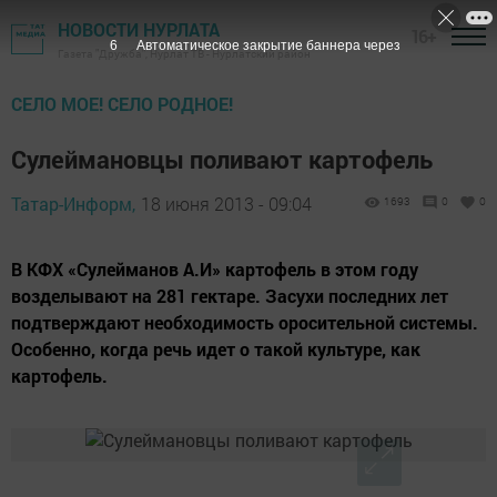
НОВОСТИ НУРЛАТА
16+
5
Автоматическое закрытие баннера через
Газета "Дружба", Нурлат ТВ - Нурлатский район
СЕЛО МОЕ! СЕЛО РОДНОЕ!
Сулеймановцы поливают картофель
Татар-Информ,
18 июня 2013 - 09:04
1693
0
0
В КФХ «Сулейманов А.И» картофель в этом году
возделывают на 281 гектаре. Засухи последних лет
подтверждают необходимость оросительной системы.
Особенно, когда речь идет о такой культуре, как
картофель.