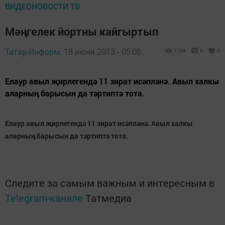
ВИДЕОНОВОСТИ ТВ
Мәңгелек йортны кайгыртып
Татар-Информ,
18 июня 2013 - 05:06
1109
0
0
Елаур авыл җирлегендә 11 зират исәпләнә. Авыл халкы
аларның барысын да тәртиптә тота.
Елаур авыл җирлегендә 11 зират исәпләнә. Авыл халкы
аларның барысын да тәртиптә тота.
Следите за самым важным и интересным в
Telegram-канале
Татмедиа