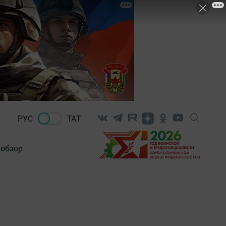
РУС
ТАТ
-обзор