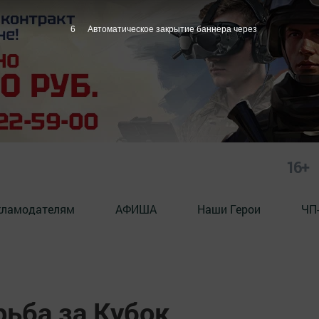
5
Автоматическое закрытие баннера через
16+
кламодателям
АФИША
Наши Герои
ЧП
рьба за Кубок