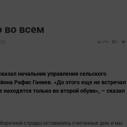
о во всем
:10
2794
0
сказал начальник управления сельского
йона Рафис Ганиев. «До этого еще не встречал
 находятся только во второй обуви», – сказал
уборочной страды оставались считанные дни, и мы