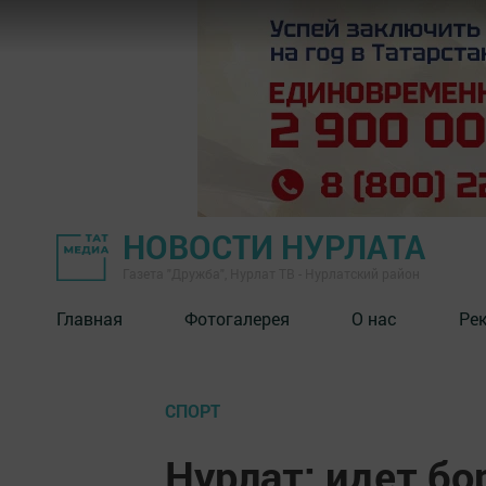
НОВОСТИ НУРЛАТА
Газета "Дружба", Нурлат ТВ - Нурлатский район
Главная
Фотогалерея
О нас
Ре
СПОРТ
Нурлат: идет бо