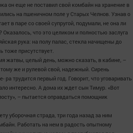
ка он еще не поставил свой комбайн на хранение в
ились на пшеничном поле у Старых Челнов. Узнав о
ает в паре со своей супругой, подумали, не она ли
 Оказалось, что это целиком и полностью заслуга
яйская рука: на полу палас, стекла начищены до
сь тоже присутствует.
мя жатвы, целый день, можно сказать, в кабине, –
 тому же и рулевой свой, надежный. Сирень
- ра трудится первый год. Говорит, что уговаривать
ало интересно. А дома их ждет сын Тимур. «Вот
 посту», – пытается оправдаться помощник
ету уборочная страда, три года назад за ним
байн. Работать на нем в радость опытному