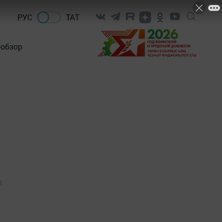
РУС
ТАТ
-обзор
0