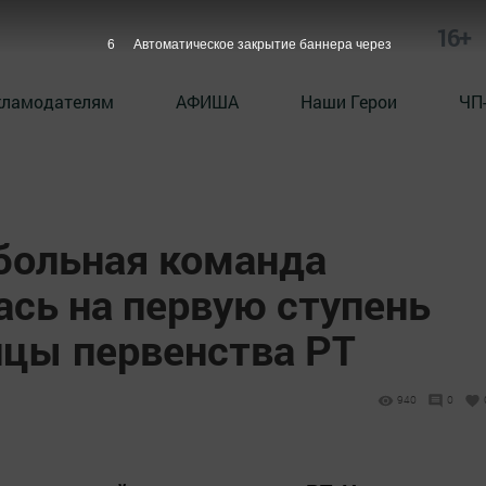
16+
5
Автоматическое закрытие баннера через
кламодателям
АФИША
Наши Герои
ЧП
больная команда
ась на первую ступень
ицы первенства РТ
940
0