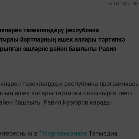
836
0
ияләрен төзекләндерү республика
атирлы йортларның ишек аллары тәртипкә
арылган эшләрне район башлыгы Равил
ияләрен төзекләндерү республика программас
рның ишек аллары тәртипкә салынырга тиеш.
район башлыгы Равил Кузюров карады.
интересным в
Telegram-канале
Татмедиа