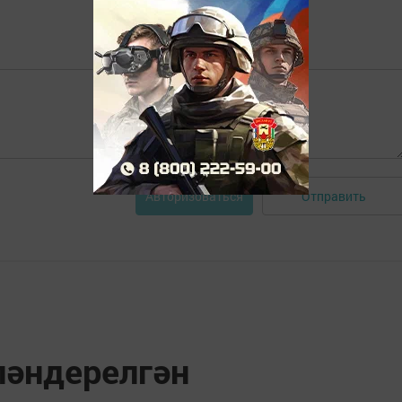
Отправить
Авторизоваться
ләндерелгән