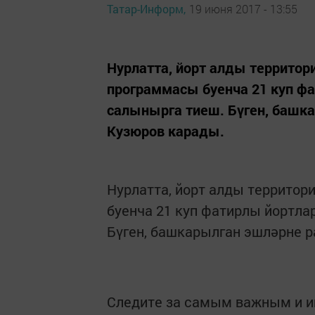
Татар-Информ,
19 июня 2017 - 13:55
Нурлатта, йорт алды территор
программасы буенча 21 куп ф
салынырга тиеш. Бүген, башк
Кузюров карады.
Нурлатта, йорт алды территор
буенча 21 куп фатирлы йортла
Бүген, башкарылган эшләрне 
Следите за самым важным и 