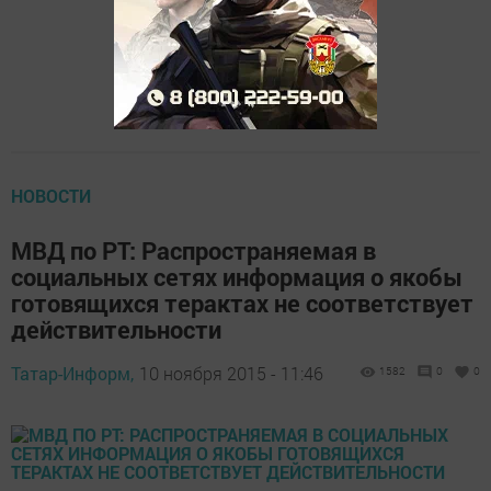
НОВОСТИ
МВД по РТ: Распространяемая в
социальных сетях информация о якобы
готовящихся терактах не соответствует
действительности
Татар-Информ,
10 ноября 2015 - 11:46
1582
0
0