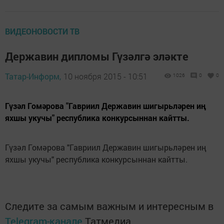
ВИДЕОНОВОСТИ ТВ
Державин дипломы Гүзәлгә эләкте
Татар-Информ,
10 ноября 2015 - 10:51
1026
0
0
Гүзәл Гомәрова "Гавриил Державин шигырьләрен иң
яхшы укучы" республика конкурсыннан кайтты.
Гүзәл Гомәрова "Гавриил Державин шигырьләрен иң
яхшы укучы" республика конкурсыннан кайтты.
Следите за самым важным и интересным в
Telegram-канале
Татмедиа