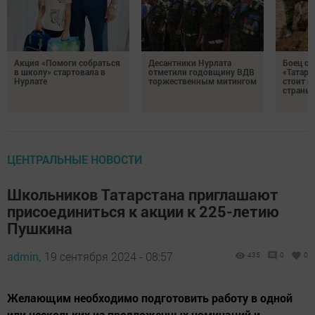
Акция «Помоги собраться
Десантники Нурлата
Боец с
в школу» стартовала в
отметили годовщину ВДВ
«Татари
Нурлате
торжественным митингом
стоит н
страны
ЦЕНТРАЛЬНЫЕ НОВОСТИ
Школьников Татарстана приглашают
присоединиться к акции к 225-летию
Пушкина
admin,
19 сентября 2024 - 08:57
435
0
0
Желающим необходимо подготовить работу в одной
или нескольких из предложенных номинаций и