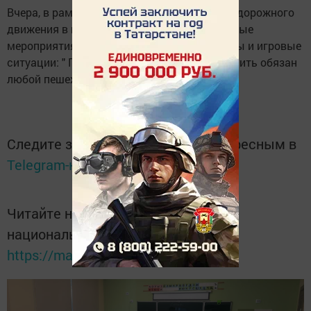
Вчера, в рамках Единого дня безопасности дорожного
движения в школах района прошли различные
мероприятия. С детьми проводились беседы и игровые
ситуации: " Где должны играть дети ", "Помнить обязан
любой пешеход".
Следите за самым важным и интересным в
Telegram-канале
Татмедиа
Читайте новости Татарстана в
национальном мессенджере MАХ:
https://max.ru/tatmedia