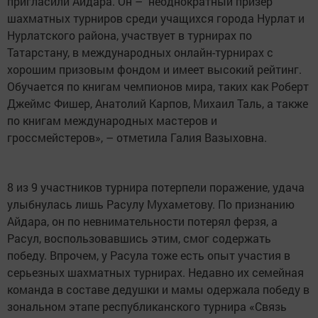
пригласили Айдара. Он – неоднократный призер
шахматных турниров среди учащихся города Нурлат и
Нурлатского района, участвует в турнирах по
Татарстану, в международных онлайн-турнирах с
хорошим призовым фондом и имеет высокий рейтинг.
Обучается по книгам чемпионов мира, таких как Роберт
Джеймс Фишер, Анатолий Карпов, Михаил Таль, а также
по книгам международных мастеров и
гроссмейстеров», – отметила Галия Вазыховна.
8 из 9 участников турнира потерпели поражение, удача
улыбнулась лишь Расулу Мухаметову. По признанию
Айдара, он по невнимательности потерял ферзя, а
Расул, воспользовавшись этим, смог содержать
победу. Впрочем, у Расула тоже есть опыт участия в
серьезных шахматных турнирах. Недавно их семейная
команда в составе дедушки и мамы одержала победу в
зональном этапе республиканского турнира «Связь