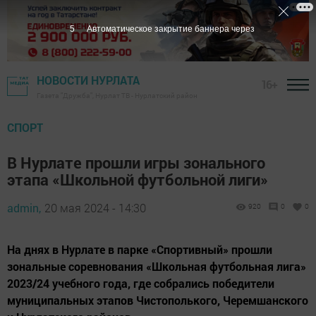
3
Автоматическое закрытие баннера через
НОВОСТИ НУРЛАТА
16+
Газета "Дружба", Нурлат ТВ - Нурлатский район
СПОРТ
В Нурлате прошли игры зонального
этапа «Школьной футбольной лиги»
admin,
20 мая 2024 - 14:30
920
0
0
На днях в Нурлате в парке «Спортивный» прошли
зональные соревнования «Школьная футбольная лига»
2023/24 учебного года, где собрались победители
муниципальных этапов Чистополького, Черемшанского