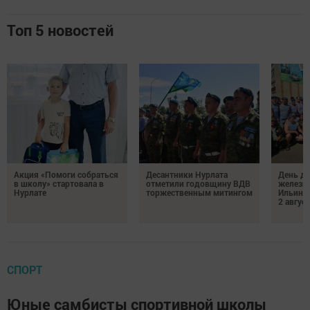
Топ 5 новостей
Акция «Помоги собраться
Десантники Нурлата
День де
в школу» стартовала в
отметили годовщину ВДВ
железн
Нурлате
торжественным митингом
Ильин 
2 авгус
СПОРТ
Юные самбисты спортивной школы