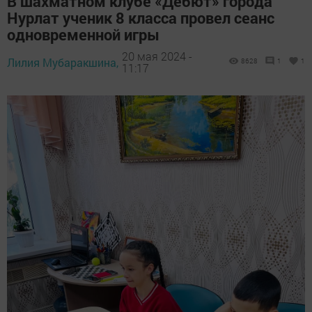
В шахматном клубе «Дебют» города
Нурлат ученик 8 класса провел сеанс
одновременной игры
20 мая 2024 -
Лилия Мубаракшина,
8628
1
1
11:17