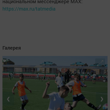
национальном мессенджере MАХ:
https://max.ru/tatmedia
Галерея
❮
❯