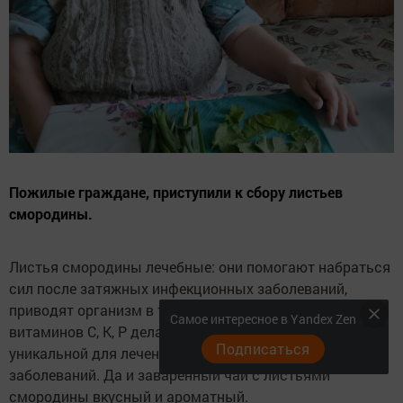
Пожилые граждане, приступили к сбору листьев
смородины.
Листья смородины лечебные: они помогают набраться
сил после затяжных инфекционных заболеваний,
приводят организм в тонус. Большое количество
Самое интересное в Yandex Zen
витаминов С, К, Р делают черную смородину
Подписаться
уникальной для лечения и профилактики различных
заболеваний. Да и заваренный чай с листьями
смородины вкусный и ароматный.