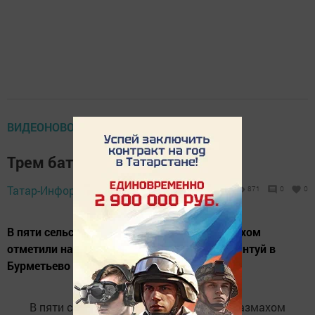
ВИДЕОНОВОСТИ ТВ
Трем батырам - три барана
Татар-Информ,
5 июля 2017 - 14:12
871
0
0
В пяти сельских поселениях района с размахом
отметили национальный праздник. На Сабантуй в
Бурметьево съехались почетные гости.
В пяти сельских поселениях района с размахом