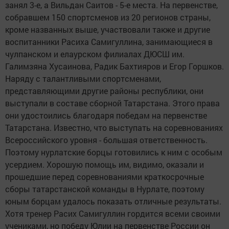
занял 3-е, а Вильдан Саитов - 5-е места. На первенстве,
собравшем 150 спортсменов из 20 регионов страны,
кроме названных выше, участвовали также и другие
воспитанники Расиха Самигуллина, занимающиеся в
чулпанском и елаурском филиалах ДЮСШ им.
Галимзяна Хусаинова, Радик Бахтияров и Егор Горшков.
Наряду с талантливыми спортсменами,
представляющими другие районы республики, они
выступали в составе сборной Татарстана. Этого права
они удостоились благодаря победам на первенстве
Татарстана. Известно, что выступать на соревнованиях
Всероссийского уровня - большая ответственность.
Поэтому нурлатские борцы готовились к ним с особым
усердием. Хорошую помощь им, видимо, оказали и
прошедшие перед соревнованиями краткосрочные
сборы татарстанской команды в Нурлате, поэтому
юным борцам удалось показать отличные результаты.
Хотя тренер Расих Самигуллин гордится всеми своими
учениками, но победу Юлии на первенстве России он