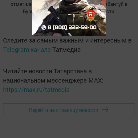
отметили национальный праздник. На Сабантуй в
Бурметьево съехались почетные гости.
Следите за самым важным и интересным в
Telegram-канале
Татмедиа
Читайте новости Татарстана в
национальном мессенджере MАХ:
https://max.ru/tatmedia
Перейти на страницу новости