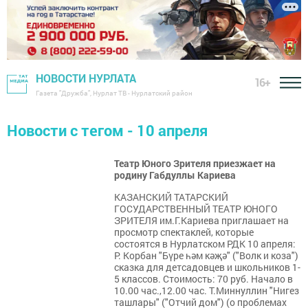
НОВОСТИ НУРЛАТА
16+
Газета "Дружба", Нурлат ТВ - Нурлатский район
Новости с тегом - 10 апреля
Театр Юного Зрителя приезжает на
родину Габдуллы Кариева
КАЗАНСКИЙ ТАТАРСКИЙ
ГОСУДАРСТВЕННЫЙ ТЕАТР ЮНОГО
ЗРИТЕЛЯ им.Г.Кариева приглашает на
просмотр спектаклей, которые
состоятся в Нурлатском РДК 10 апреля:
Р. Корбан "Бүре һәм кәҗә" ("Волк и коза")
сказка для детсадовцев и школьников 1-
5 классов. Стоимость: 70 руб. Начало в
10.00 час.,12.00 час. Т.Миннуллин "Нигез
ташлары" ("Отчий дом") (о проблемах