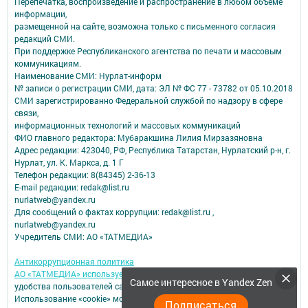
Перепечатка, воспроизведение и распространение в любом объеме
информации,
размещенной на сайте, возможна только с письменного согласия
редакций СМИ.
При поддержке Республиканского агентства по печати и массовым
коммуникациям.
Наименование СМИ: Нурлат-⁠информ
№ записи о регистрации СМИ, дата: ЭЛ № ФС 77 -⁠ 73782 от 05.10.2018
СМИ зарегистрированно Федеральной службой по надзору в сфере
связи,
информационных технологий и массовых коммуникаций
ФИО главного редактора: Мубаракшина Лилия Мирзазяновна
Адрес редакции: 423040, РФ, Республика Татарстан, Нурлатский р-н, г.
Нурлат, ул. К. Маркса, д. 1 Г
Телефон редакции: 8(84345) 2-36-13
E-mail редакции: redak@list.ru
nurlatweb@yandex.ru
Для сообщений о фактах коррупции: redak@list.ru ,
nurlatweb@yandex.ru
Учредитель СМИ: АО «ТАТМЕДИА»
Антикоррупционная политика
АО «ТАТМЕДИА» использует «cookie»
для персонализации сервисов и
Самое интересное в Yandex Zen
удобства пользователей сайтом.
Использование «cookie» можно отменить в настройках браузера.
Подписаться