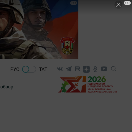
РУС
ТАТ
-обзор