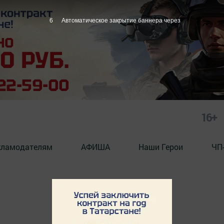
6
Автоматическое закрытие баннера через
16+
кламодателям
АФИША
Наши Герои
ЧП