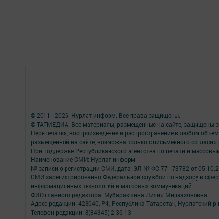
© 2011 - 2026. Нурлат-⁠информ. Все права защищены.
© ТАТМЕДИА. Все материалы, размещенные на сайте, защищены з
Перепечатка, воспроизведение и распространение в любом объе
размещенной на сайте, возможна только с письменного согласия
При поддержке Республиканского агентства по печати и массов
Наименование СМИ: Нурлат-⁠информ
№ записи о регистрации СМИ, дата: ЭЛ № ФС 77 -⁠ 73782 от 05.10.
СМИ зарегистрированно Федеральной службой по надзору в сфере
информационных технологий и массовых коммуникаций
ФИО главного редактора: Мубаракшина Лилия Мирзазяновна
Адрес редакции: 423040, РФ, Республика Татарстан, Нурлатский р-н, 
Телефон редакции: 8(84345) 2-36-13