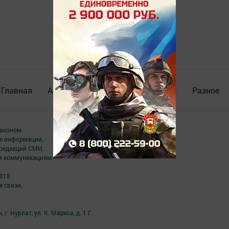
Главная
Актуальное видео
Документы
Разное
аконом.
ме информации,
 редакций СМИ.
ым коммуникациям.
2018
 связи,
г. Нурлат, ул. К. Маркса, д. 1 Г