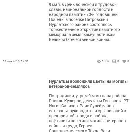
9 мая, в День воинской и трудовой
славы, национальной гордости и
народной памяти - 70-й годовщины
Победы в поселке Петровский
Нурлатского района состоялось
торжественное открытие памятного
мемориала землякам-участникам
Великой Отечественной войны.
11 мая 2015, 17:31
1586
0
0
Нурлатцы возложили цветы на могилы
ветеранов-земляков
По традиции, утром 9 мая глава района
Равиль Кузюров, депутаты Госсовета РТ
Илгиз Салихов, Раис Сулейманов,
ветераны, руководители организаций и
предприятий города и района,
нефтяники посетили могилы ветеранов
войны и труда, Героев
Социалистического Труда Заки