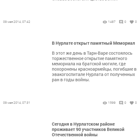
09 мая 2014, 07:42
1487
0
0
В Нурлате открыт памятный Мемориал
В этот же день в Тарн-Варе состоялось
торжественное открытие памятного
мемориала на братской могиле, где
похоронены красноармейцы, погибшие в
эвакогоспитале Нурлата от полученных
ран в годы войны.
09 мая 2014, 07:31
1599
0
0
Сегодня в Нурлатском районе
проживает 90 участников Великой
Отечественной войны