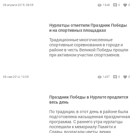
09 апреля 2015, 08:05
1348
0
0
Нурлатцы отметили Праздник Победы
и на спортивных площадках
Традиционные многочисленные
спортивные соревнования в городе и
районе в честь Великой Победы прошли
при активном участии спортсменов.
09 мая 2014, 10:05
1457
0
0
Праздник Победы в Нурлате продлится
весь день
По традиции, в этот день в районе была
подготовлена насыщенная праздничная
программа. С раннего утра нурлатцы
поспешили к мемориалу Памяти и
Славы, возлагали цветы, венки.