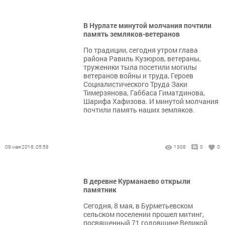
В Нурлате минутой молчания почтили
память земляков-ветеранов
По традиции, сегодня утром глава
района Равиль Кузюров, ветераны,
труженики тыла посетили могилы
ветеранов войны и труда, Героев
Социалистического Труда Заки
Тимерзянова, Габбаса Гиматдинова,
Шарифа Хафизова. И минутой молчания
почтили память наших земляков.
09 мая 2016, 05:58
1308
0
0
В деревне Курманаево открыли
памятник
Сегодня, 8 мая, в Бурметьевском
сельском поселении прошел митинг,
посвященный 71 годовщине Великой