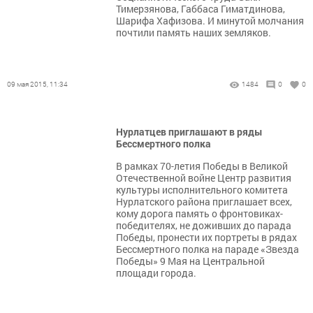
Тимерзянова, Габбаса Гиматдинова,
Шарифа Хафизова. И минутой молчания
почтили память наших земляков.
09 мая 2015, 11:34
1484
0
0
Нурлатцев приглашают в ряды
Бессмертного полка
В рамках 70-летия Победы в Великой
Отечественной войне Центр развития
культуры исполнительного комитета
Нурлатского района приглашает всех,
кому дорога память о фронтовиках-
победителях, не доживших до парада
Победы, пронести их портреты в рядах
Бессмертного полка на параде «Звезда
Победы» 9 Мая на Центральной
площади города.