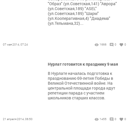
"Образ" (ул.Советская,141) "Аврора"
(ул.Советская,189) "ASEL"
(ул.Советская,189) "Шарм"
(ул.Кооперативная,4) "Диадема"
(ул.Тельмана,32)...
07 мая 2014, 07:24
1666
0
0
Нурлат готовится к празднику 9 мая
В Нурлате началась подготовка к
празднованию 69-летия Победы в
Великой Отечественной войне. На
центральной площади города идут
репетиции парада с участием
школьников старших классов.
21 апреля 2014, 06:50
1455
0
0