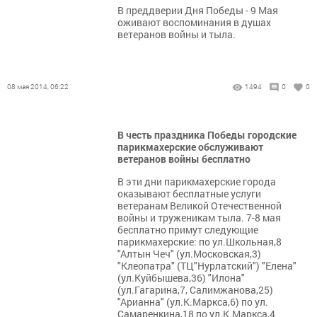
В преддверии Дня Победы - 9 Мая
оживают воспоминания в душах
ветеранов войны и тыла.
08 мая 2014, 06:22
1494
0
0
В честь праздника Победы городские
парикмахерские обслуживают
ветеранов войны бесплатно
В эти дни парикмахерские города
оказывают бесплатные услуги
ветеранам Великой Отечественной
войны и труженикам тыла. 7-8 мая
бесплатно примут следующие
парикмахерские: по ул.Школьная,8
"Алтын Чеч" (ул.Московская,3)
"Клеопатра" (ТЦ"Нурлатский") "Елена"
(ул.Куйбышева,36) "Илона"
(ул.Гагарина,7, Салимжанова,25)
"Арианна" (ул.К.Маркса,6) по ул.
Самаренкина,18 по ул.К.Маркса,4