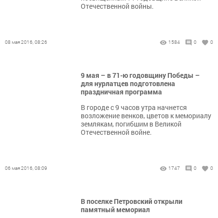
Отечественной войны.
08 мая 2016, 08:26
1584
0
0
9 мая – в 71-ю годовщину Победы –
для нурлатцев подготовлена
праздничная программа
В городе с 9 часов утра начнется
возложение венков, цветов к мемориалу
землякам, погибшим в Великой
Отечественной войне.
06 мая 2016, 08:09
1747
0
0
В поселке Петровский открыли
памятный мемориал