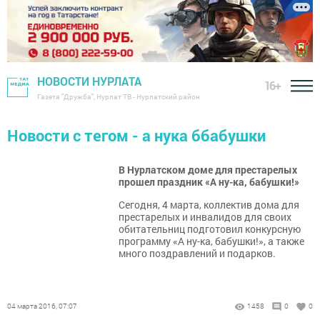
НОВОСТИ НУРЛАТА
16+
Газета "Дружба", Нурлат ТВ - Нурлатский район
Новости с тегом - а нука ббабушки
В Нурлатском доме для престарелых
прошел праздник «А ну-ка, бабушки!»
Сегодня, 4 марта, коллектив дома для
престарелых и инвалидов для своих
обитательниц подготовил конкурсную
программу «А ну-ка, бабушки!», а также
много поздравлений и подарков.
04 марта 2016, 07:07
1458
0
0